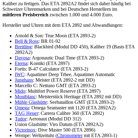
Kaliber zu fertigen. Das ETA 2892A2 findet sich daher häufig bei
Schweizer Uhrenmarken und bei Deutschen Herstellern im
mittleren Preisbereich
zwischen 1.000 und 4.000 Euro.
Hersteller und Uhren mit dem ETA 2892 und Abwandlungen:
Arnold & Son: True Moon (ETA 2893-2)
Bell & Ross
: BR 01-92
Breitling
: Blackbird (Modul DD 450), Kaliber 19 (Basis ETA
2892A2)
Davosa
: Argonautic Dual Time (ETA 2893-2)
Eterna
: Kontiki (ETA 2897)
Fortis: B-47 Calculator (ETA 2893-2)
IWC
: Aquatimer Deep Trhee, Aquatimer Automatic
Junghans
: Meister (ETA 2892-2 mit DD)
Marcello C: Nettuno GMT (ETA 2893-2)
Mido
: Multifort Power Reserve (ETA 2897)
Montblanc
: Meisterstück Heritage (ETA 2892 mit DD)
Mühle Glashütte
: Seebataillon GMT (ETA 2893-2)
Omega
: Omega Seamaster mit 1120 (ETA 2892A2)
TAG Heuer
: Carrera Calibre 360 (ETA 2892)
Tudor
: Aeronaut (Modul DD 312)
Union Glashütte: Viro Datum (ETA 2892A2)
Victorinox
: Dive Master 500 (ETA 2896)
Wempe: Weltzeituhr (
Chronometer
mit ETA 2893-1)