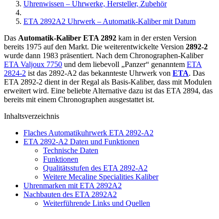
Uhrenwissen – Uhrwerke, Hersteller, Zubehör
ETA 2892A2 Uhrwerk – Automatik-Kaliber mit Datum
Das
Automatik-Kaliber ETA 2892
kam in der ersten Version
bereits 1975 auf den Markt. Die weiterentwickelte Version
2892-2
wurde dann 1983 präsentiert. Nach dem Chronographen-Kaliber
ETA Valjoux 7750
und dem liebevoll „Panzer“ genanntem
ETA
2824-2
ist das 2892-A2 das bekannteste Uhrwerk von
ETA
. Das
ETA 2892-2 dient in der Regal als Basis-Kaliber, dass mit Modulen
erweitert wird. Eine beliebte Alternative dazu ist das ETA 2894, das
bereits mit einem Chronographen ausgestattet ist.
Inhaltsverzeichnis
Flaches Automatikuhrwerk ETA 2892-A2
ETA 2892-A2 Daten und Funktionen
Technische Daten
Funktionen
Qualitätsstufen des ETA 2892-A2
Weitere Mecaline Specialities Kaliber
Uhrenmarken mit ETA 2892A2
Nachbauten des ETA 2892A2
Weiterführende Links und Quellen