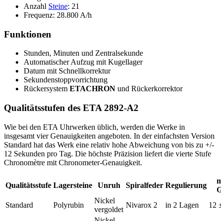
Anzahl
Steine
: 21
Frequenz: 28.800 A/h
Funktionen
Stunden, Minuten und Zentralsekunde
Automatischer Aufzug mit Kugellager
Datum mit Schnellkorrektur
Sekundenstoppvorrichtung
Rückersystem
ETACHRON
und Rückerkorrektor
Qualitätsstufen des ETA 2892-A2
Wie bei den ETA Uhrwerken üblich, werden die Werke in
insgesamt vier Genauigkeiten angeboten. In der einfachsten Version
Standard hat das Werk eine relativ hohe Abweichung von bis zu +/-
12 Sekunden pro Tag. Die höchste Präzision liefert die vierte Stufe
Chronomètre mit Chronometer-Genauigkeit.
m
Qualitätsstufe
Lagersteine
Unruh
Spiralfeder
Regulierung
G
Nickel
Standard
Polyrubin
Nivarox 2
in 2 Lagen
12 
vergoldet
Nickel