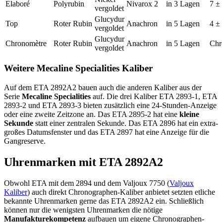
Elaboré
Polyrubin
Nivarox 2
in 3 Lagen
7 ± 
vergoldet
Glucydur
Top
Roter Rubin
Anachron
in 5 Lagen
4 ± 
vergoldet
Glucydur
Chronomètre
Roter Rubin
Anachron
in 5 Lagen
Chr
vergoldet
Weitere Mecaline Specialities Kaliber
Auf dem ETA 2892A2 bauen auch die anderen Kaliber aus der
Serie
Mecaline Specialities
auf. Die drei Kaliber ETA 2893-1, ETA
2893-2 und ETA 2893-3 bieten zusätzlich eine 24-Stunden-Anzeige
oder eine zweite Zeitzone an. Das ETA 2895-2 hat eine
kleine
Sekunde
statt einer zentralen Sekunde. Das ETA 2896 hat ein extra-
großes Datumsfenster und das ETA 2897 hat eine Anzeige für die
Gangreserve.
Uhrenmarken mit ETA 2892A2
Obwohl ETA mit dem 2894 und dem Valjoux 7750 (
Valjoux
Kaliber
) auch direkt Chronographen-Kaliber anbietet setzten etliche
bekannte Uhrenmarken gerne das ETA 2892A2 ein. Schließlich
können nur die wenigsten Uhrenmarken die nötige
Manufakturekompetenz
aufbauen um eigene Chronographen-