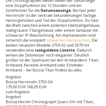
Die Chronographen bieten neben der Zeitanzeige
eine Stoppfunktion bis 12 Stunden und ein
Sichtfenster für die
Datumsanzeige
. Bei fast jeder
Herrenuhr ist der zentrale Sekundenzeiger farbige
hervorgehoben und Teil der Stoppfunktion. Du hast
die Wahl zwischen einem polierten Edelstahlgehäuse,
mattgrauem Titangehäuse oder einem Gehäuse mit
schwarzer IP-Beschichtung. Am markantesten sind
sicherlich die komplett
schwarzen Herrenuhren
. Die
beiden neuesten Modelle 3759-02 und 3579-04
verwenden eine
roségoldene Lünette
. Dadurch
wirken die Zeitmesser noch eleganter. Deutlich
größer ist der Spielraum bei den Armbändern: Titan-
Armband, Keramik-Armband oder Echtleder-
Armband – bei Boccia Titan findest du alles.
Angebot
Boccia Herrenuhr 3750-04
179,00 EUR
168,09 EUR
zum Angebot
Angebot
Boccia Herren Chronograph Quarz Uhr mit Titan...