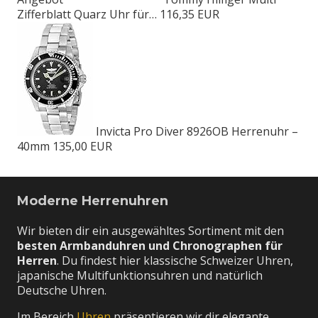
Zifferblatt Quarz Uhr für…
116,35 EUR
Invicta Pro Diver 8926OB Herrenuhr –
40mm
135,00 EUR
Moderne Herrenuhren
Wir bieten dir ein ausgewähltes Sortiment mit den
besten Armbanduhren und Chronographen für
Herren
. Du findest hier klassische Schweizer Uhren,
japanische Multifunktionsuhren und natürlich
Deutsche Uhren.
Im Bereich
Uhren
präsentieren wir dir elegante