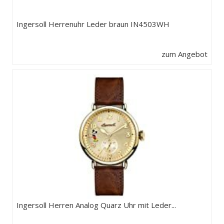
Ingersoll Herrenuhr Leder braun IN4503WH
zum Angebot
Ingersoll Herren Analog Quarz Uhr mit Leder...