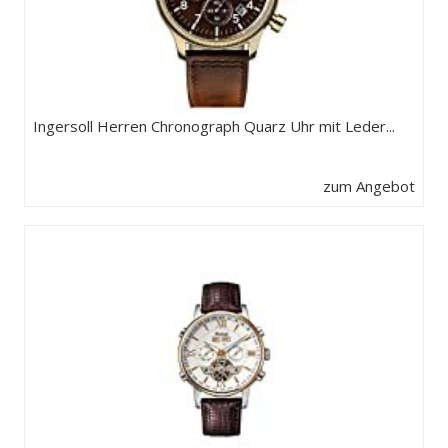
Ingersoll Herren Chronograph Quarz Uhr mit Leder...
zum Angebot