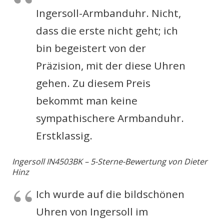
Ingersoll-Armbanduhr. Nicht,
dass die erste nicht geht; ich
bin begeistert von der
Präzision, mit der diese Uhren
gehen. Zu diesem Preis
bekommt man keine
sympathischere Armbanduhr.
Erstklassig.
Ingersoll IN4503BK – 5-Sterne-Bewertung von Dieter
Hinz
Ich wurde auf die bildschönen
Uhren von Ingersoll im