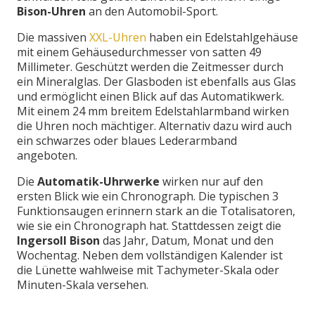
Bison-Uhren
an den Automobil-Sport.
Die massiven
XXL-Uhren
haben ein Edelstahlgehäuse
mit einem Gehäusedurchmesser von satten 49
Millimeter. Geschützt werden die Zeitmesser durch
ein Mineralglas. Der Glasboden ist ebenfalls aus Glas
und ermöglicht einen Blick auf das Automatikwerk.
Mit einem 24 mm breitem Edelstahlarmband wirken
die Uhren noch mächtiger. Alternativ dazu wird auch
ein schwarzes oder blaues Lederarmband
angeboten.
Die
Automatik-Uhrwerke
wirken nur auf den
ersten Blick wie ein Chronograph. Die typischen 3
Funktionsaugen erinnern stark an die Totalisatoren,
wie sie ein Chronograph hat. Stattdessen zeigt die
Ingersoll Bison
das Jahr, Datum, Monat und den
Wochentag. Neben dem vollständigen Kalender ist
die Lünette wahlweise mit Tachymeter-Skala oder
Minuten-Skala versehen.