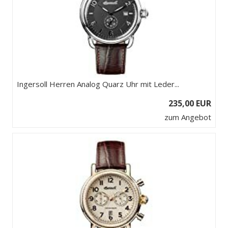
Ingersoll Herren Analog Quarz Uhr mit Leder...
235,00 EUR
zum Angebot