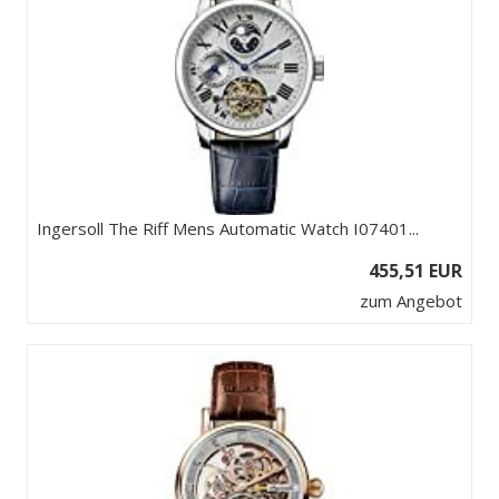
Ingersoll The Riff Mens Automatic Watch I07401...
455,51 EUR
zum Angebot