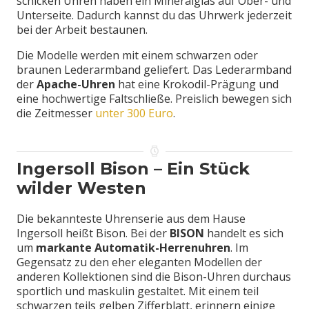
schicken Uhren haben ein Mineralglas auf Ober- und
Unterseite. Dadurch kannst du das Uhrwerk jederzeit
bei der Arbeit bestaunen.
Die Modelle werden mit einem schwarzen oder
braunen Lederarmband geliefert. Das Lederarmband
der
Apache-Uhren
hat eine Krokodil-Prägung und
eine hochwertige Faltschließe. Preislich bewegen sich
die Zeitmesser
unter 300 Euro
.
Ingersoll Bison – Ein Stück
wilder Westen
Die bekannteste Uhrenserie aus dem Hause
Ingersoll heißt Bison. Bei der
BISON
handelt es sich
um
markante Automatik-Herrenuhren
. Im
Gegensatz zu den eher eleganten Modellen der
anderen Kollektionen sind die Bison-Uhren durchaus
sportlich und maskulin gestaltet. Mit einem teil
schwarzen teils gelben Zifferblatt, erinnern einige