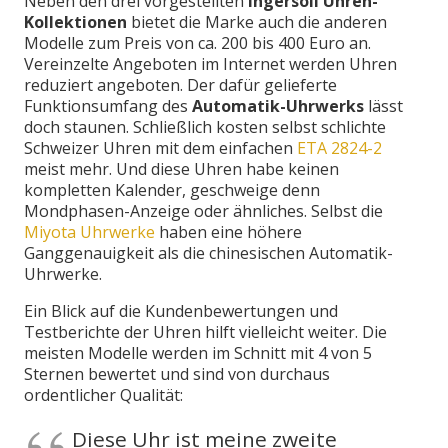
Neben den drei vorgestellten
Ingersoll Uhren-
Kollektionen
bietet die Marke auch die anderen
Modelle zum Preis von ca. 200 bis 400 Euro an.
Vereinzelte Angeboten im Internet werden Uhren
reduziert angeboten. Der dafür gelieferte
Funktionsumfang des
Automatik-Uhrwerks
lässt
doch staunen. Schließlich kosten selbst schlichte
Schweizer Uhren mit dem einfachen
ETA 2824-2
meist mehr. Und diese Uhren habe keinen
kompletten Kalender, geschweige denn
Mondphasen-Anzeige oder ähnliches. Selbst die
Miyota Uhrwerke
haben eine höhere
Ganggenauigkeit als die chinesischen Automatik-
Uhrwerke.
Ein Blick auf die Kundenbewertungen und
Testberichte der Uhren hilft vielleicht weiter. Die
meisten Modelle werden im Schnitt mit 4 von 5
Sternen bewertet und sind von durchaus
ordentlicher Qualität:
Diese Uhr ist meine zweite