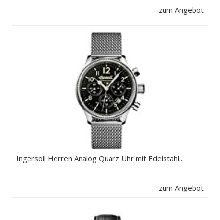
zum Angebot
Ingersoll Herren Analog Quarz Uhr mit Edelstahl...
zum Angebot