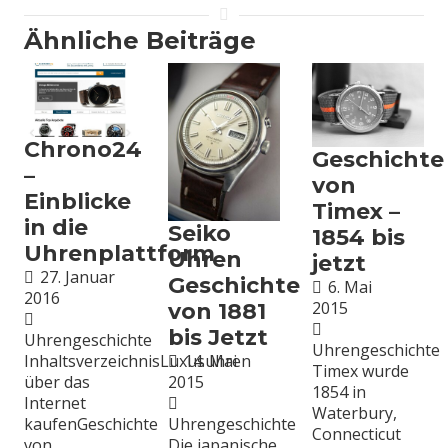
Ähnliche Beiträge
Chrono24
Geschichte
–
von
Einblicke
Timex –
in die
Seiko
1854 bis
Uhrenplattform
Uhren
jetzt
27. Januar
Geschichte
6. Mai
2016
2015
von 1881
bis Jetzt
Uhrengeschichte
Uhrengeschichte
14. Mai
InhaltsverzeichnisLuxusuhren
Timex wurde
2015
über das
1854 in
Internet
Waterbury,
Uhrengeschichte
kaufenGeschichte
Connecticut
Die japanische
von