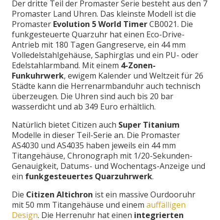
Der dritte Teil der Promaster Serie besteht aus den 7
Promaster Land Uhren. Das kleinste Modell ist die
Promaster
Evolution 5 World Timer
CB0021. Die
funkgesteuerte Quarzuhr hat einen Eco-Drive-
Antrieb mit 180 Tagen Gangreserve, ein 44 mm
Volledelstahlgehäuse, Saphirglas und ein PU- oder
Edelstahlarmband. Mit einem
4-Zonen-
Funkuhrwerk
, ewigem Kalender und Weltzeit für 26
Städte kann die Herrenarmbanduhr auch technisch
überzeugen. Die Uhren sind auch bis 20 bar
wasserdicht und ab 349 Euro erhältlich.
Natürlich bietet Citizen auch
Super Titanium
Modelle in dieser Teil-Serie an. Die Promaster
AS4030 und AS4035 haben jeweils ein 44 mm
Titangehäuse, Chronograph mit 1/20-Sekunden-
Genauigkeit, Datums- und Wochentags-Anzeige und
ein
funkgesteuertes Quarzuhrwerk
.
Die
Citizen Altichron
ist ein massive Ourdooruhr
mit 50 mm Titangehäuse und einem
auffälligen
Design
. Die Herrenuhr hat einen
integrierten