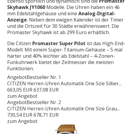
Ebenso sportlich und dynamisch sind die
Promaster
Skyhawk JY1060
Modelle. Die Uhren haben ein 46
mm Edelstahlgehäuse und eine
Analog-Digital-
Anzeige
. Neben dem ewigen Kalender ist der Timer
und die Ortszeit für 30 Städte erwähnenswert. Die
Promaster Skyhawk ist ab 299 Euro erhältlich.
Die Citizen
Promaster Super Pilot
ist das High-End-
Modell. Mit einem Super-Titanium-Gehäuse – 5 mal
härter und 40% leichter als Edelstahl – 4-Zonen-
Funkuhrwerk bietet der Zeitmesser die meisten
Funktionen.
Angebot
Bestseller Nr. 1
CITIZEN Herren-Uhren Automatik One Size Silber...
663,05 EUR
637,08 EUR
zum Angebot
Angebot
Bestseller Nr. 2
CITIZEN Herren-Uhren Automatik One Size Grau...
730,54 EUR
678,71 EUR
zum Angebot