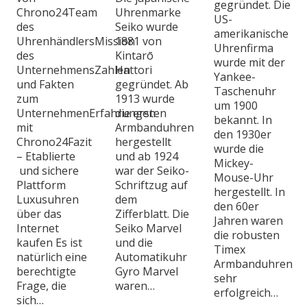
gegründet. Die
Uhrenmarke
Chrono24Team
US-
Seiko wurde
des
amerikanische
1881 von
UhrenhändlersMission
Uhrenfirma
Kintarō
des
wurde mit der
Hattori
UnternehmensZahlen
Yankee-
gegründet. Ab
und Fakten
Taschenuhr
1913 wurde
zum
um 1900
die ersten
UnternehmenErfahrungen
bekannt. In
Armbanduhren
mit
den 1930er
hergestellt
Chrono24Fazit
wurde die
und ab 1924
– Etablierte
Mickey-
war der Seiko-
und sichere
Mouse-Uhr
Schriftzug auf
Plattform
hergestellt. In
dem
Luxusuhren
den 60er
Zifferblatt. Die
über das
Jahren waren
Seiko Marvel
Internet
die robusten
und die
kaufen Es ist
Timex
Automatikuhr
natürlich eine
Armbanduhren
Gyro Marvel
berechtigte
sehr
waren…
Frage, die
erfolgreich…
sich…