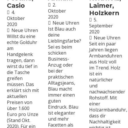
Casio
2.
Laimer,
Oktober
4.
Holzkern
2020
Oktober
5.
Neue Uhren
2020
September
Ist Blau auch
Neue Uhren
2020
deine
Willst du eine
Neue Uhren
Lieblingsfarbe?
echte Golduhr
Seit ein paar
Sei es beim
am
Jahren liegen
schicken
Handgelenk
Armbanduhren
Business-
tragen, dann
aus Holz voll
Anzug oder
wirst du tief in
im Trend. Holz
bei der
die Tasche
ist ein
praktischen
greifen
natürlicher
Alltagsjeans,
müssen. Das
und
Blau macht
erklärt sich mit
nachwachsender
immer einen
aktuellen
Rohstoff. Mit
guten
Preisen von
einer
Eindruck. Blau
über 1.600
Holzarmbanduhr,
ist eleganter
Euro pro Unze
dass dir
und mehr
(Stand Okt.
Nachhaltigkeit
Facetten als
2020). Für ein
wichtig ist.