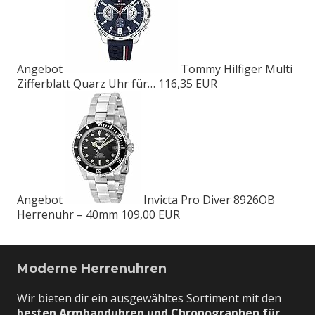
Angebot
Tommy Hilfiger Multi
Zifferblatt Quarz Uhr für…
116,35 EUR
Angebot
Invicta Pro Diver 8926OB
Herrenuhr – 40mm
109,00 EUR
Moderne Herrenuhren
Wir bieten dir ein ausgewähltes Sortiment mit den
besten Armbanduhren und Chronographen für