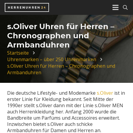
s.Oliver Uhren für Herren –
Chronographen und
Armbanduhren
Startseite
Uhrenmarken – über 250 Uhrenmarken
s.Oliver Uhren für Herren – Chronographen und
Armbanduhren
Die deutsche Lifestyle- und Modemarke
s.Oliver
ist in
erster Linie für Kleidung bekannt. Seit Mitte der
1990er stellt s.Oliver dann mit der Linie s.Oliver MEN
auch Herrenkleidung her. Anfang 2000 wurde die
Bandbreite um Parfüms und Accessoires erweitert.
Inzwischen bietet s.Oliver auch schicke
Armbanduhren für Damen und Herren an.