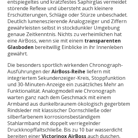
entspiegeltes und kratzfestes Saphirglas vermeidet
störende Reflexe und übersteht auch kleinere
Erschütterungen, Schläge oder Stürze unbeschadet.
Deutlich lumeneszierende Analogzeiger und Ziffern
gewährleisten selbst in stockdunkler Umgebung
genaue Zeitkenntnis. Nichts zu verheimlichen hat
eine AirBoss, wenn sie mit einem
transparenten
Glasboden
bereitwillig Einblicke in ihr Innenleben
gewährt.
Die besonders sportlich wirkenden Chronograph-
Ausführungen der
AirBoss-Reihe
liefern mit
integriertem Sekundenzeiger-Kreis, Stoppfunktion
und 30-Minuten-Anzeige ein zusätzliches Mehr an
Funktionalität. Analogmodell wie Chronograph
warten ganz nach dem Geschmack mit einem
Armband aus dunkelbraunem ökologisch gegerbtem
Rindsleder mit klassischer Dornschließe oder
silberfarbenem korrosionsbeständigem
Stahlarmband mit doppelt verriegelnder
Druckknopffaltschließe. Bis zu 10 bar wasserdicht
bereiten einer
Victorinox AirBoss
auch duschen,