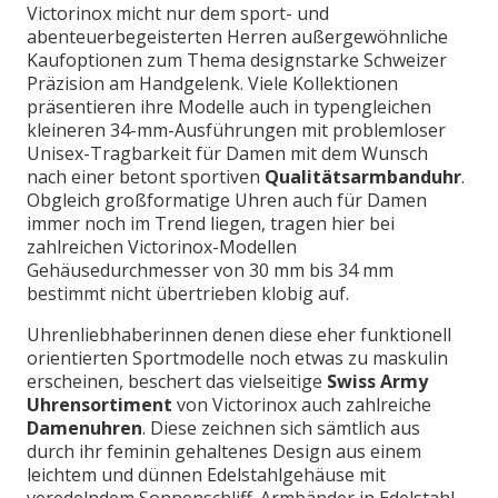
Victorinox micht nur dem sport- und
abenteuerbegeisterten Herren außergewöhnliche
Kaufoptionen zum Thema designstarke Schweizer
Präzision am Handgelenk. Viele Kollektionen
präsentieren ihre Modelle auch in typengleichen
kleineren 34-mm-Ausführungen mit problemloser
Unisex-Tragbarkeit für Damen mit dem Wunsch
nach einer betont sportiven
Qualitätsarmbanduhr
.
Obgleich großformatige Uhren auch für Damen
immer noch im Trend liegen, tragen hier bei
zahlreichen Victorinox-Modellen
Gehäusedurchmesser von 30 mm bis 34 mm
bestimmt nicht übertrieben klobig auf.
Uhrenliebhaberinnen denen diese eher funktionell
orientierten Sportmodelle noch etwas zu maskulin
erscheinen, beschert das vielseitige
Swiss Army
Uhrensortiment
von Victorinox auch zahlreiche
Damenuhren
. Diese zeichnen sich sämtlich aus
durch ihr feminin gehaltenes Design aus einem
leichtem und dünnen Edelstahlgehäuse mit
veredelndem Sonnenschliff. Armbänder in Edelstahl,