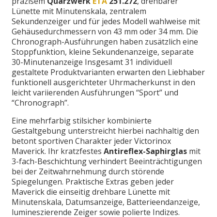
präzisem
Quarzwerk
ETA
251.272
, drehbarer
Lünette mit Minutenskala, zentralem
Sekundenzeiger und für jedes Modell wahlweise mit
Gehäusedurchmessern von 43 mm oder 34 mm. Die
Chronograph-Ausführungen haben zusätzlich eine
Stoppfunktion, kleine Sekundenanzeige, separate
30-Minutenanzeige Insgesamt 31 individuell
gestaltete Produktvarianten erwarten den Liebhaber
funktionell ausgerichteter Uhrmacherkunst in den
leicht variierenden Ausführungen “Sport” und
“Chronograph”.
Eine mehrfarbig stilsicher kombinierte
Gestaltgebung unterstreicht hierbei nachhaltig den
betont sportiven Charakter jeder Victorinox
Maverick. Ihr kratzfestes
Antireflex-Saphirglas
mit
3-fach-Beschichtung verhindert Beeinträchtigungen
bei der Zeitwahrnehmung durch störende
Spiegelungen. Praktische Extras geben jeder
Maverick die einseitig drehbare Lünette mit
Minutenskala, Datumsanzeige, Batterieendanzeige,
lumineszierende Zeiger sowie polierte Indizes.