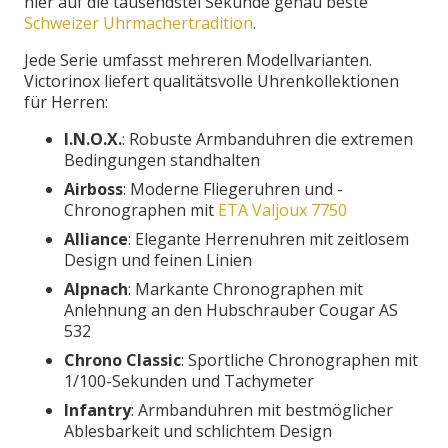
hier auf die tausendstel Sekunde genau beste
Schweizer Uhrmachertradition
.
Jede Serie umfasst mehreren Modellvarianten.
Victorinox liefert qualitätsvolle Uhrenkollektionen
für Herren:
I.N.O.X.
: Robuste Armbanduhren die extremen
Bedingungen standhalten
Airboss
: Moderne Fliegeruhren und -
Chronographen mit
ETA Valjoux 7750
Alliance
: Elegante Herrenuhren mit zeitlosem
Design und feinen Linien
Alpnach
: Markante Chronographen mit
Anlehnung an den Hubschrauber Cougar AS
532
Chrono Classic
: Sportliche Chronographen mit
1/100-Sekunden und Tachymeter
Infantry
: Armbanduhren mit bestmöglicher
Ablesbarkeit und schlichtem Design