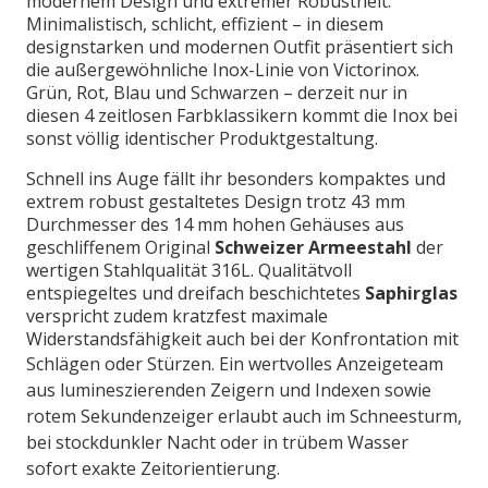
modernem Design und extremer Robustheit.
Minimalistisch, schlicht, effizient – in diesem
designstarken und modernen Outfit präsentiert sich
die außergewöhnliche Inox-Linie von Victorinox.
Grün, Rot, Blau und Schwarzen – derzeit nur in
diesen 4 zeitlosen Farbklassikern kommt die Inox bei
sonst völlig identischer Produktgestaltung.
Schnell ins Auge fällt ihr besonders kompaktes und
extrem robust gestaltetes Design trotz 43 mm
Durchmesser des 14 mm hohen Gehäuses aus
geschliffenem Original
Schweizer Armeestahl
der
wertigen Stahlqualität 316L. Qualitätvoll
entspiegeltes und dreifach beschichtetes
Saphirglas
verspricht zudem kratzfest maximale
Widerstandsfähigkeit auch bei der Konfrontation mit
Schlägen oder Stürzen.
Ein wertvolles Anzeigeteam
aus lumineszierenden Zeigern und Indexen sowie
rotem Sekundenzeiger erlaubt auch im Schneesturm,
bei stockdunkler Nacht oder in trübem Wasser
sofort exakte Zeitorientierung.