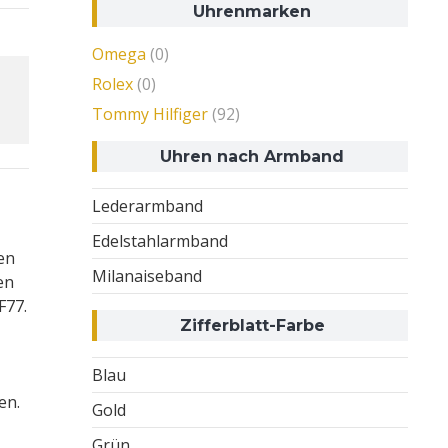
Uhrenmarken
Omega
(0)
Rolex
(0)
Tommy Hilfiger
(92)
Uhren nach Armband
Lederarmband
Edelstahlarmband
en
Milanaiseband
en
F77.
Zifferblatt-Farbe
Blau
en.
Gold
Grün