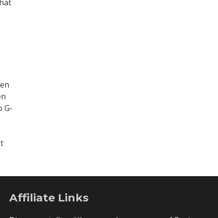
hat
ren
en
o G-
t
Affiliate Links