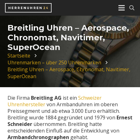
Breitling Uhren – Aerospace,
Chronomat, Navitimer,
SuperOcean
Startseite
Uhrenmarken – über 250 Uhrenmarken
Breitling Uhren – Aerospace, Chronomat, Navitimer,
SuperOcean
Die Firma
Breitling AG
ist ein
Schweizer
Uhrenhersteller
von Armbanduhren im oberen
Preissegment und ab etwa 3.000 Euro erhältlich.
Breitling wurde 1884 gegründet und 1979 von
Ernest
Schneider
übernommen. Breitling hatte
entscheidenden Einfluß auf die Entwicklung von
Armbandchronographen
gehabt.