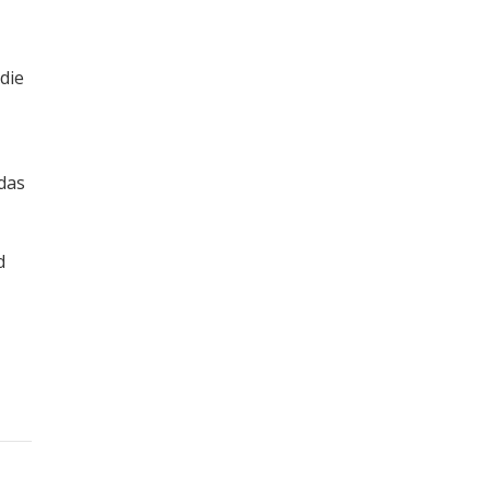
die
 das
d