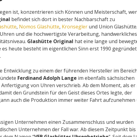
legen ist, konzentrieren sich Können und Meisterschaft, we
inal
befindet sich dort in bester Nachbarschaft zu
ashütte
,
Nomos Glashütte
,
Kronsegler
und Union Glashütte
n Uhren und die hochwertigste Verarbeitung, handwerkliches
itätsniveau.
Glashütte Original
hat eine lange und bewegt
es heute besteht im eigentlichen Sinn erst 1990 gegründet
.
e Entwicklung zu einem der führenden Hersteller im Bereic
gründete
Ferdinand Adolph Lange
im ebenfalls sächsischen
r Anfertigung von Uhren verschrieb. Ab dem Moment, als er 
amit den Grundstein für den Geist dieses Ortes legte, der
ann auch die Produktion immer weiter Fahrt aufzunehmen
sässigen Unternehmen einen Zusammenschluss und wurden
ändischen Unternehmen der Fall war. Ab diesem Zeitpunkt bis
er dem Namen “
VEB Glashütter Uhrenbetriebe
“. Seit dem J