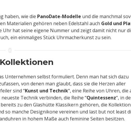
ug haben, wie die
PanoDate-Modelle
und die manchmal sovi
 den Materialien gehören neben Edelstahl auch
Gold und Pla
e Uhr hat seine eigene Nummer und zeigt damit nicht nur d
uch, ein einmaliges Stück Uhrmacherkunst zu sein.
 Kollektionen
das Unternehmen selbst formuliert. Denn man hat sich dazu
assen, von denen man glaubt, dass sie die Herzen aller
eiler sind “
Kunst und Technik
“, eine Reihe von Uhren, die 
 neueste Technik verbinden, die Reihe “
Quintessenz
“, in de
t bereits zu den Glashütte Klassikern gehören, die Kollektion
und so manche Designikone vereinen und last but not least d
banduhren in hohem Maße auch feminine Seiten besitzen.