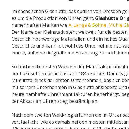
Im sächsischen Glashütte, das südlich von Dresden ge
es um die Produktion von Uhren geht.
Glashütte Orig
namenhaften Marken wie
A. Lange & Söhne
,
Mühle Gl
Der Name der Kleinstadt steht weltweit für die beste
Geschick, hochwertige Materialien und ein hohes Qual
Geschichte und kann, obwohl das Unternehmen so wie 
wurde, auf eine tiefgreifende Erfahrung zurückblicken
So reichen die ersten Wurzeln der Manufaktur und ihr
der Luxusuhren bis in das Jahr 1845 zurück. Damals 
Müglitztal eines der ersten Unternehmen, das sich de
mit seinem Unternehmen in Glashütte ansiedelte und d
heute namhafte Uhrenmanufakturen beherbergt, beg
der Absatz an Uhren stieg beständig an.
Nach dem zweiten Weltkrieg erfuhren die im Ort an
verstaatlicht, wie es damals bei den meisten mittelst
Wiedervereinigung produzierte man in Glashütte unt