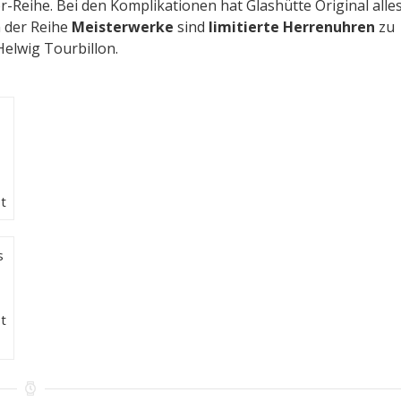
r-Reihe. Bei den Komplikationen hat Glashütte Original alle
In der Reihe
Meisterwerke
sind
limitierte Herrenuhren
zu
Helwig Tourbillon.
t
s
t