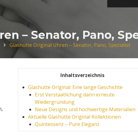
ren – Senator, Pano, Spe
Glashütte Original Uhren – Senator, Pano, Spezialist
Inhaltsverzeichnis
Glashütte Original: Eine lange Geschichte
Erst Verstaatlichung dann erneute
Wiedergründung
n,
Neue Designs und hochwertige Materialien
Aktuelle Glashütte Original Kollektionen
Quintessenz – Pure Eleganz