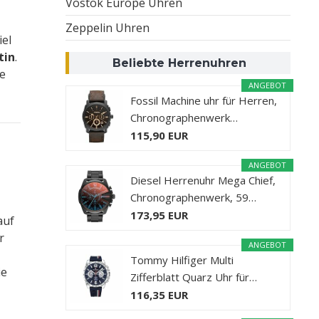
Vostok Europe Uhren
Zeppelin Uhren
el
tin
.
Beliebte Herrenuhren
ie
ANGEBOT
Fossil Machine uhr für Herren,
Chronographenwerk…
115,90 EUR
ANGEBOT
Diesel Herrenuhr Mega Chief,
Chronographenwerk, 59…
173,95 EUR
auf
r
ANGEBOT
Tommy Hilfiger Multi
ie
Zifferblatt Quarz Uhr für…
116,35 EUR