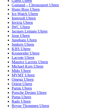
Guess Uhren
Guinand – Chronosport Uhren
Hugo Boss Uhren
Ice-Watch Uhren
Ingersoll Uhren
Invicta Uhren
IWC Uhren
Jacques Lemans Uhren
Joop Uhren
Junghans Uhren
Junkers Uhren
KHS Uhren
Kronsegler Uhren
Lacoste Uhren
Maurice Lacroix Uhren
Michael Kors Uhren
Mido Uhren
MVMT Uhren
Omega Uhren
Orient Uhren
Parnis Uhren
Porsche Design Uhren
Puma Uhren
Rado Uhren
Revue Thommen Uhren