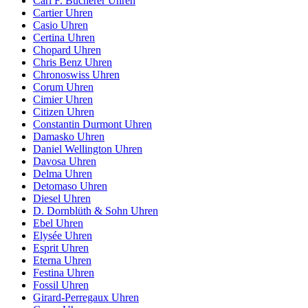
Carl F. Bucherer Uhren
Cartier Uhren
Casio Uhren
Certina Uhren
Chopard Uhren
Chris Benz Uhren
Chronoswiss Uhren
Corum Uhren
Cimier Uhren
Citizen Uhren
Constantin Durmont Uhren
Damasko Uhren
Daniel Wellington Uhren
Davosa Uhren
Delma Uhren
Detomaso Uhren
Diesel Uhren
D. Dornblüth & Sohn Uhren
Ebel Uhren
Elysée Uhren
Esprit Uhren
Eterna Uhren
Festina Uhren
Fossil Uhren
Girard-Perregaux Uhren