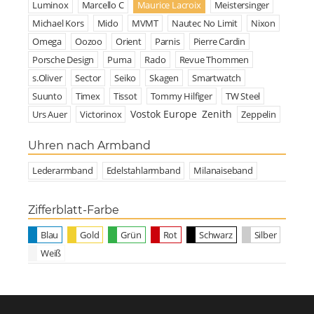
Luminox
Marcello C
Maurice Lacroix
Meistersinger
Michael Kors
Mido
MVMT
Nautec No Limit
Nixon
Omega
Oozoo
Orient
Parnis
Pierre Cardin
Porsche Design
Puma
Rado
Revue Thommen
s.Oliver
Sector
Seiko
Skagen
Smartwatch
Suunto
Timex
Tissot
Tommy Hilfiger
TW Steel
Vostok Europe
Zenith
Urs Auer
Victorinox
Zeppelin
Uhren nach Armband
Lederarmband
Edelstahlarmband
Milanaiseband
Zifferblatt-Farbe
Blau
Gold
Grün
Rot
Schwarz
Silber
Weiß