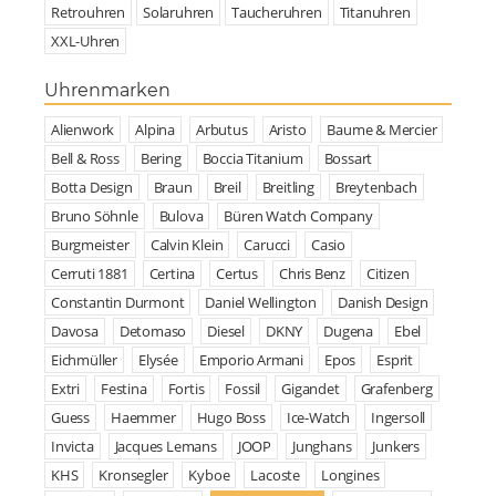
Retrouhren
Solaruhren
Taucheruhren
Titanuhren
XXL-Uhren
Uhrenmarken
Alienwork
Alpina
Arbutus
Aristo
Baume & Mercier
Bell & Ross
Bering
Boccia Titanium
Bossart
Botta Design
Braun
Breil
Breitling
Breytenbach
Bruno Söhnle
Bulova
Büren Watch Company
Burgmeister
Calvin Klein
Carucci
Casio
Cerruti 1881
Certina
Certus
Chris Benz
Citizen
Constantin Durmont
Daniel Wellington
Danish Design
Davosa
Detomaso
Diesel
DKNY
Dugena
Ebel
Eichmüller
Elysée
Emporio Armani
Epos
Esprit
Extri
Festina
Fortis
Fossil
Gigandet
Grafenberg
Guess
Haemmer
Hugo Boss
Ice-Watch
Ingersoll
Invicta
Jacques Lemans
JOOP
Junghans
Junkers
KHS
Kronsegler
Kyboe
Lacoste
Longines