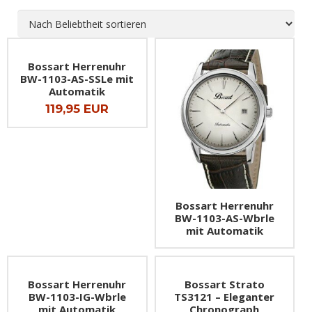
Titanuhren
Uhrenetui
ETA Valjoux 7750
XXL-Uhren
Uhrenkasten
Uhren-Typen
Bossart Herrenuhr
BW-1103-AS-SSLe mit
SALE – Top Angebote
Uhr-Widget
Automatik
119,95 EUR
Uhrwerke
Bossart Herrenuhr
BW-1103-AS-Wbrle
mit Automatik
Bossart Herrenuhr
Bossart Strato
BW-1103-IG-Wbrle
TS3121 – Eleganter
mit Automatik
Chronograph