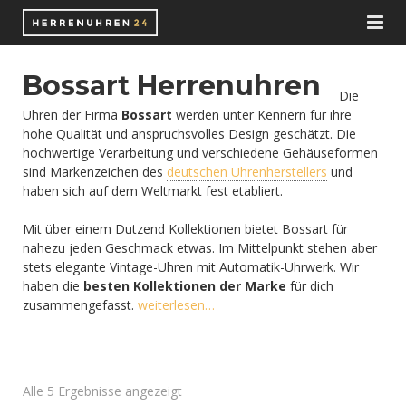
Herrenuhren
Bossart Herrenuhren
Die
Uhrenmarken
Uhren der Firma
Bossart
werden unter Kennern für ihre
hohe Qualität und anspruchsvolles Design geschätzt. Die
Shop
Schweizer Uhrenmarken
hochwertige Verarbeitung und verschiedene Gehäuseformen
sind Markenzeichen des
deutschen Uhrenherstellers
und
Zubehör
haben sich auf dem Weltmarkt fest etabliert.
Deutsche Uhrenhersteller
Automatikuhren
Mit über einem Dutzend Kollektionen bietet Bossart für
Wissen
Chronographen
Nato-Straps
nahezu jeden Geschmack etwas. Im Mittelpunkt stehen aber
stets elegante Vintage-Uhren mit Automatik-Uhrwerk. Wir
Blog
Funkuhren
Uhrenarmbänder
Automatikuhrwerk
haben die
besten Kollektionen der Marke
für dich
zusammengefasst.
weiterlesen…
Juweliere
Smartwatches
Uhrenaufbewahrung
Bücher
E-Books
Solaruhren
Uhrenbeweger
ETA Uhrwerke
Alle 5 Ergebnisse angezeigt
Taucheruhren
Uhrenbox
ETA 2824-2