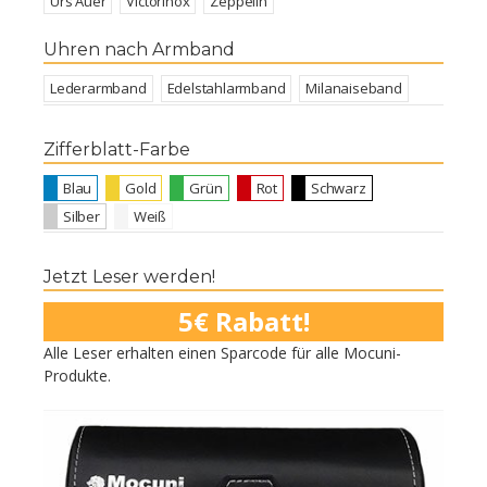
Urs Auer
Victorinox
Zeppelin
Uhren nach Armband
Lederarmband
Edelstahlarmband
Milanaiseband
Zifferblatt-Farbe
Blau
Gold
Grün
Rot
Schwarz
Silber
Weiß
Jetzt Leser werden!
5€ Rabatt!
Alle Leser erhalten einen Sparcode für alle Mocuni-
Produkte.