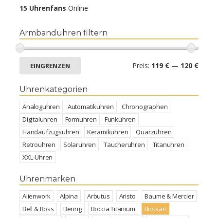
15 Uhrenfans
Online
Armbanduhren filtern
Preis:
119 €
—
120 €
EINGRENZEN
Uhrenkategorien
Analoguhren
Automatikuhren
Chronographen
Digitaluhren
Formuhren
Funkuhren
Handaufzugsuhren
Keramikuhren
Quarzuhren
Retrouhren
Solaruhren
Taucheruhren
Titanuhren
XXL-Uhren
Uhrenmarken
Alienwork
Alpina
Arbutus
Aristo
Baume & Mercier
Bell & Ross
Bering
Boccia Titanium
Bossart