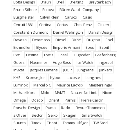
Botta Design
Braun
Breil
Breitling
Breytenbach
Bruno Söhnle
Bulova
Büren Watch Company
Burgmeister
Calvin Klein
Carucci
Casio
Cerruti 1881
Certina
Certus
Chris Benz
Citizen
Constantin Durmont
Daniel Wellington
Danish Design
Davosa
Detomaso
Diesel
DKNY
Dugena
Ebel
Eichmüller
Elysée
Emporio Armani
Epos
Esprit
Extri
Festina
Fortis
Fossil
Gigandet
Grafenberg
Guess
Haemmer
Hugo Boss
Ice-Watch
Ingersoll
Invicta
Jacques Lemans
JOOP
Junghans
Junkers
KHS
Kronsegler
Kyboe
Lacoste
Longines
Luminox
Marcello C
Maurice Lacroix
Meistersinger
Michael Kors
Mido
MVMT
Nautec No Limit
Nixon
Omega
Oozoo
Orient
Parnis
Pierre Cardin
Porsche Design
Puma
Rado
Revue Thommen
s.Oliver
Sector
Seiko
Skagen
Smartwatch
Suunto
Timex
Tissot
Tommy Hilfiger
TW Steel