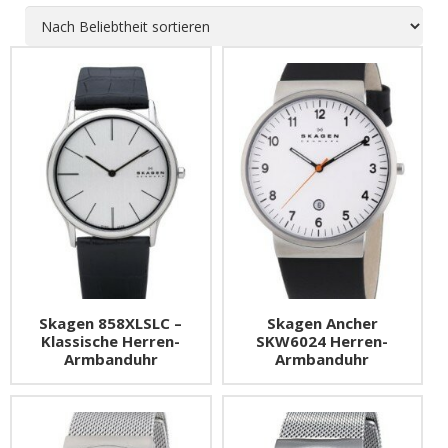
Titanuhren
Uhrenetui
ETA Valjoux 7750
XXL-Uhren
Uhrenkasten
Uhren-Typen
SALE – Top Angebote
Uhr-Widget
Uhrwerke
Skagen 858XLSLC –
Skagen Ancher
Klassische Herren-
SKW6024 Herren-
Armbanduhr
Armbanduhr