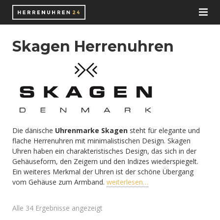
Herrenuhren
Skagen Herrenuhren
Uhrenmarken
Shop
Schweizer Uhrenmarken
Zubehör
Deutsche Uhrenhersteller
Automatikuhren
Wissen
Chronographen
Nato-Straps
Die dänische
Uhrenmarke Skagen
steht für elegante und
flache Herrenuhren mit minimalistischen Design. Skagen
Blog
Funkuhren
Uhrenarmbänder
Automatikuhrwerk
Uhren haben ein charakteristisches Design, das sich in der
Gehäuseform, den Zeigern und den Indizes wiederspiegelt.
Juweliere
Smartwatches
Uhrenaufbewahrung
Bücher
Ein weiteres Merkmal der Uhren ist der schöne Übergang
vom Gehäuse zum Armband.
weiterlesen…
E-Books
Solaruhren
Uhrenbeweger
ETA Uhrwerke
Alle 34 Ergebnisse angezeigt
Taucheruhren
Uhrenbox
ETA 2824-2