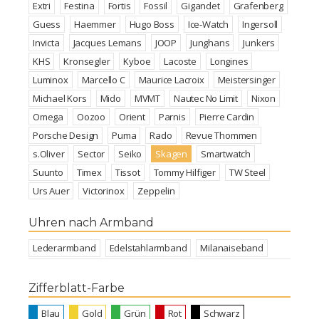
Extri
Festina
Fortis
Fossil
Gigandet
Grafenberg
Guess
Haemmer
Hugo Boss
Ice-Watch
Ingersoll
Invicta
Jacques Lemans
JOOP
Junghans
Junkers
KHS
Kronsegler
Kyboe
Lacoste
Longines
Luminox
Marcello C
Maurice Lacroix
Meistersinger
Michael Kors
Mido
MVMT
Nautec No Limit
Nixon
Omega
Oozoo
Orient
Parnis
Pierre Cardin
Porsche Design
Puma
Rado
Revue Thommen
s.Oliver
Sector
Seiko
Skagen
Smartwatch
Suunto
Timex
Tissot
Tommy Hilfiger
TW Steel
Urs Auer
Victorinox
Zeppelin
Uhren nach Armband
Lederarmband
Edelstahlarmband
Milanaiseband
Zifferblatt-Farbe
Blau
Gold
Grün
Rot
Schwarz