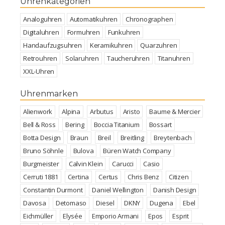
Uhrenkategorien
Analoguhren
Automatikuhren
Chronographen
Digitaluhren
Formuhren
Funkuhren
Handaufzugsuhren
Keramikuhren
Quarzuhren
Retrouhren
Solaruhren
Taucheruhren
Titanuhren
XXL-Uhren
Uhrenmarken
Alienwork
Alpina
Arbutus
Aristo
Baume & Mercier
Bell & Ross
Bering
Boccia Titanium
Bossart
Botta Design
Braun
Breil
Breitling
Breytenbach
Bruno Söhnle
Bulova
Büren Watch Company
Burgmeister
Calvin Klein
Carucci
Casio
Cerruti 1881
Certina
Certus
Chris Benz
Citizen
Constantin Durmont
Daniel Wellington
Danish Design
Davosa
Detomaso
Diesel
DKNY
Dugena
Ebel
Eichmüller
Elysée
Emporio Armani
Epos
Esprit