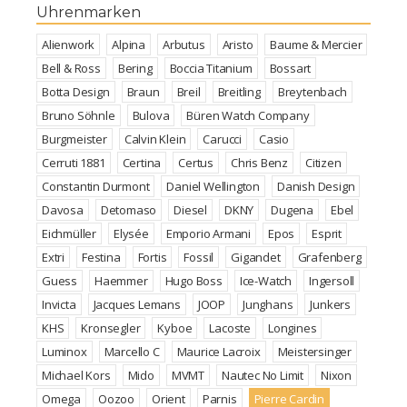
Uhrenmarken
Alienwork
Alpina
Arbutus
Aristo
Baume & Mercier
Bell & Ross
Bering
Boccia Titanium
Bossart
Botta Design
Braun
Breil
Breitling
Breytenbach
Bruno Söhnle
Bulova
Büren Watch Company
Burgmeister
Calvin Klein
Carucci
Casio
Cerruti 1881
Certina
Certus
Chris Benz
Citizen
Constantin Durmont
Daniel Wellington
Danish Design
Davosa
Detomaso
Diesel
DKNY
Dugena
Ebel
Eichmüller
Elysée
Emporio Armani
Epos
Esprit
Extri
Festina
Fortis
Fossil
Gigandet
Grafenberg
Guess
Haemmer
Hugo Boss
Ice-Watch
Ingersoll
Invicta
Jacques Lemans
JOOP
Junghans
Junkers
KHS
Kronsegler
Kyboe
Lacoste
Longines
Luminox
Marcello C
Maurice Lacroix
Meistersinger
Michael Kors
Mido
MVMT
Nautec No Limit
Nixon
Omega
Oozoo
Orient
Parnis
Pierre Cardin