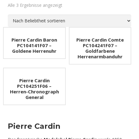
Alle 3 Ergebnisse angezeigt
Titanuhren
Uhrenetui
ETA Valjoux 7750
XXL-Uhren
Uhrenkasten
Uhren-Typen
Pierre Cardin Baron
Pierre Cardin Comte
SALE – Top Angebote
Uhr-Widget
PC104141F07 –
PC104241F07 –
Goldene Herrenuhr
Goldfarbene
Uhrwerke
Herrenarmbanduhr
Pierre Cardin
PC104251F06 –
Herren-Chronograph
General
Pierre Cardin