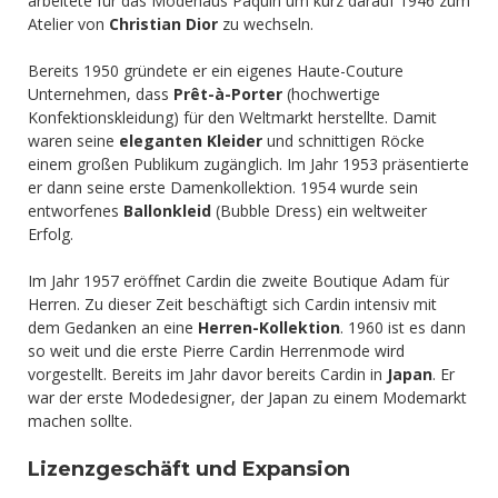
arbeitete für das Modehaus Paquin um kurz darauf 1946 zum
Atelier von
Christian Dior
zu wechseln.
Bereits 1950 gründete er ein eigenes Haute-Couture
Unternehmen, dass
Prêt-à-Porter
(hochwertige
Konfektionskleidung) für den Weltmarkt herstellte. Damit
waren seine
eleganten Kleider
und schnittigen Röcke
einem großen Publikum zugänglich. Im Jahr 1953 präsentierte
er dann seine erste Damenkollektion. 1954 wurde sein
entworfenes
Ballonkleid
(Bubble Dress) ein weltweiter
Erfolg.
Im Jahr 1957 eröffnet Cardin die zweite Boutique Adam für
Herren. Zu dieser Zeit beschäftigt sich Cardin intensiv mit
dem Gedanken an eine
Herren-Kollektion
. 1960 ist es dann
so weit und die erste Pierre Cardin Herrenmode wird
vorgestellt. Bereits im Jahr davor bereits Cardin in
Japan
. Er
war der erste Modedesigner, der Japan zu einem Modemarkt
machen sollte.
Lizenzgeschäft und Expansion