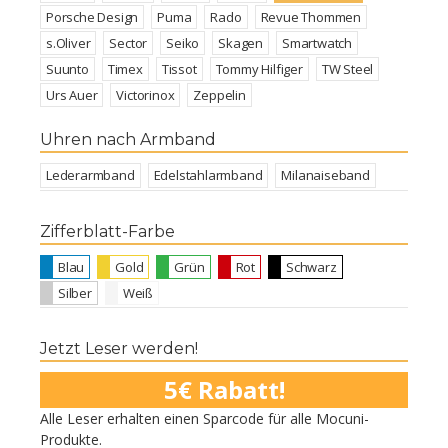
Porsche Design
Puma
Rado
Revue Thommen
s.Oliver
Sector
Seiko
Skagen
Smartwatch
Suunto
Timex
Tissot
Tommy Hilfiger
TW Steel
Urs Auer
Victorinox
Zeppelin
Uhren nach Armband
Lederarmband
Edelstahlarmband
Milanaiseband
Zifferblatt-Farbe
Blau
Gold
Grün
Rot
Schwarz
Silber
Weiß
Jetzt Leser werden!
5€ Rabatt!
Alle Leser erhalten einen Sparcode für alle Mocuni-
Produkte.