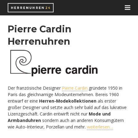
Herrenuhren
Pierre Cardin
Uhrenmarken
Herrenuhren
Shop
Schweizer Uhrenmarken
Zubehör
Deutsche Uhrenhersteller
Automatikuhren
Wissen
Chronographen
Nato-Straps
Der französische Designer
Pierre Cardin
gründete 1950 in
Blog
Funkuhren
Uhrenarmbänder
Automatikuhrwerk
Paris das gleichnamige Modeunternehmen. Bereis 1960
entwarf er eine
Herren-Modekollektionen
als erster
großer Designer und setzte auch sehr bald auf das lukrative
Juweliere
Smartwatches
Uhrenaufbewahrung
Bücher
Lizenzgeschäft. Cardin entwirft nicht nur
Mode und
Armbanduhren
sondern auch an anderen Konsumgütern
E-Books
Solaruhren
Uhrenbeweger
ETA Uhrwerke
wie Auto-Interieur, Porzellan und mehr.
weiterlesen…
Taucheruhren
Uhrenbox
ETA 2824-2