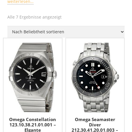
weiterlesen…
Titanuhren
Uhrenetui
ETA Valjoux 7750
Alle 7 Ergebnisse angezeigt
XXL-Uhren
Uhrenkasten
Uhren-Typen
SALE – Top Angebote
Uhr-Widget
Uhrwerke
Omega Constellation
Omega Seamaster
123.10.38.21.01.001 –
Diver
Elgante
212.30.41.20.01.003 –