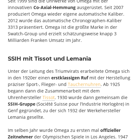
Seit 1999 sind die Uhrwerke von Omega mit der
innovativen
Co-Axial-Hemmung
ausgerüstet. Seit 2007
produziert Omega wieder eigene automatische Kaliber.
2012 wurde das automatische Chronographen-Kaliber
3313 präsentiert. Omega ist die größte Marke in der
Swatch-Group und erzielt schätzungsweise knapp 3
Milliarden Franken Umsatz im Jahr.
SSIH mit Tissot und Lemania
Unter der Leitung des Triumvirats erarbeitete Omega sich
in den 1920er einen
erstklassigen Ruf
mit der Herstellung
präziser Sport-, Flieger- und
Tauchernuhren
. Ab 1925
begann dann die Zusammenarbeit mit dem
Uhrenhersteller
Tissot
. 1930 wurde dann gemeinsam die
SSIH-Gruppe
(Société Suisse pour l’Industrie Horlogère) in
Genf gegründet, zu der sich 1932 der Werkehersteller
Lemania gesellte.
Im selben Jahr wurde Omega zu ersten mal
offizieller
Zeitnehmer
der Olympischen Spiele in Los Angeles. 1947