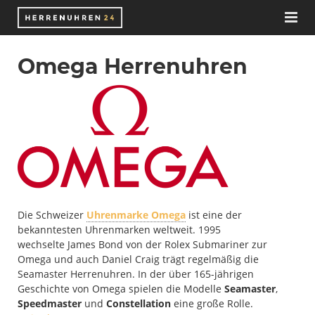
Herrenuhren
Omega Herrenuhren
Uhrenmarken
Uhren
Schweizer Uhrenmarken
Zubehör
Deutsche Uhrenhersteller
Automatikuhren
Wissen
Chronographen
Nato-Straps
Blog
Funkuhren
Uhrenarmbänder
Automatikuhrwerk
Die Schweizer
Uhrenmarke Omega
ist eine der
bekanntesten Uhrenmarken weltweit. 1995
wechselte James Bond von der Rolex Submariner zur
Juweliere
Smartwatches
Uhrenaufbewahrung
Bücher
Omega und auch Daniel Craig trägt regelmäßig die
Seamaster Herrenuhren. In der über 165-jährigen
E-Books
Solaruhren
Uhrenbeweger
ETA Uhrwerke
Geschichte von Omega spielen die Modelle
Seamaster
,
Speedmaster
und
Constellation
eine große Rolle.
Taucheruhren
Uhrenbox
ETA 2824-2