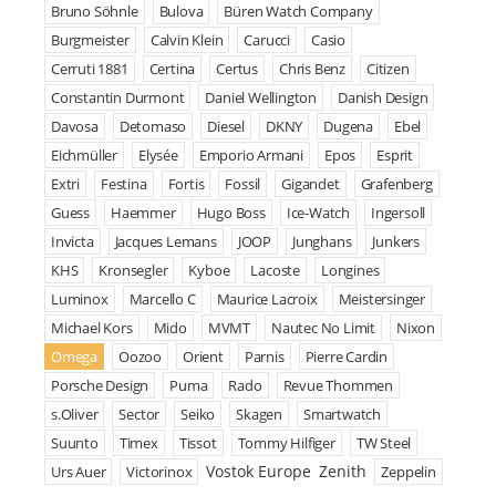
Bruno Söhnle
Bulova
Büren Watch Company
Burgmeister
Calvin Klein
Carucci
Casio
Cerruti 1881
Certina
Certus
Chris Benz
Citizen
Constantin Durmont
Daniel Wellington
Danish Design
Davosa
Detomaso
Diesel
DKNY
Dugena
Ebel
Eichmüller
Elysée
Emporio Armani
Epos
Esprit
Extri
Festina
Fortis
Fossil
Gigandet
Grafenberg
Guess
Haemmer
Hugo Boss
Ice-Watch
Ingersoll
Invicta
Jacques Lemans
JOOP
Junghans
Junkers
KHS
Kronsegler
Kyboe
Lacoste
Longines
Luminox
Marcello C
Maurice Lacroix
Meistersinger
Michael Kors
Mido
MVMT
Nautec No Limit
Nixon
Omega
Oozoo
Orient
Parnis
Pierre Cardin
Porsche Design
Puma
Rado
Revue Thommen
s.Oliver
Sector
Seiko
Skagen
Smartwatch
Suunto
Timex
Tissot
Tommy Hilfiger
TW Steel
Vostok Europe
Zenith
Urs Auer
Victorinox
Zeppelin