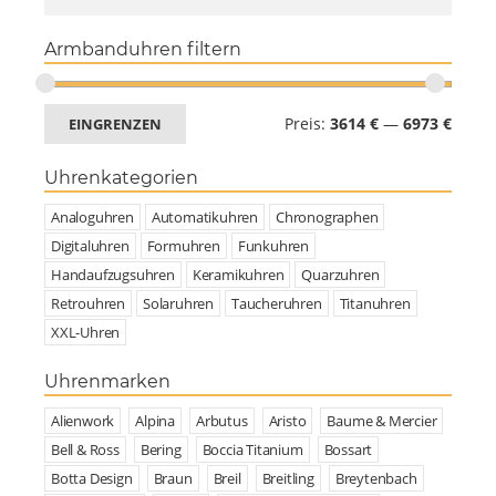
Armbanduhren filtern
Preis:
3614 €
—
6973 €
EINGRENZEN
Uhrenkategorien
Analoguhren
Automatikuhren
Chronographen
Digitaluhren
Formuhren
Funkuhren
Handaufzugsuhren
Keramikuhren
Quarzuhren
Retrouhren
Solaruhren
Taucheruhren
Titanuhren
XXL-Uhren
Uhrenmarken
Alienwork
Alpina
Arbutus
Aristo
Baume & Mercier
Bell & Ross
Bering
Boccia Titanium
Bossart
Botta Design
Braun
Breil
Breitling
Breytenbach