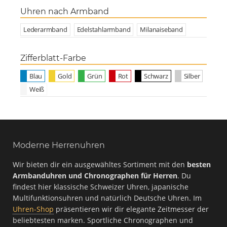
Uhren nach Armband
Lederarmband
Edelstahlarmband
Milanaiseband
Zifferblatt-Farbe
Blau
Gold
Grün
Rot
Schwarz
Silber
Weiß
Moderne Herrenuhren
Wir bieten dir ein ausgewähltes Sortiment mit den
besten
Armbanduhren und Chronographen für Herren
. Du
findest hier klassische Schweizer Uhren, japanische
Multifunktionsuhren und natürlich Deutsche Uhren. Im
Uhren-Shop
präsentieren wir dir elegante Zeitmesser der
beliebtesten marken. Sportliche Chronographen und