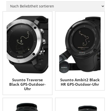
Titanuhren
Uhrenetui
ETA Valjoux 7750
XXL-Uhren
Uhrenkasten
Uhren-Typen
SALE – Top Angebote
Uhr-Widget
Uhrwerke
Suunto Traverse
Suunto Ambit2 Black
Black GPS-Outdoor-
HR GPS-Outdoor-Uhr
Uhr