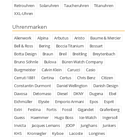
Retrouhren
Solaruhren
Taucheruhren
Titanuhren
XXL-Uhren
Uhrenmarken
Alienwork
Alpina
Arbutus
Aristo
Baume & Mercier
Bell & Ross
Bering
Boccia Titanium
Bossart
Botta Design
Braun
Breil
Breitling
Breytenbach
Bruno Söhnle
Bulova
Büren Watch Company
Burgmeister
Calvin Klein
Carucci
Casio
Cerruti 1881
Certina
Certus
Chris Benz
Citizen
Constantin Durmont
Daniel Wellington
Danish Design
Davosa
Detomaso
Diesel
DKNY
Dugena
Ebel
Eichmüller
Elysée
Emporio Armani
Epos
Esprit
Extri
Festina
Fortis
Fossil
Gigandet
Grafenberg
Guess
Haemmer
Hugo Boss
Ice-Watch
Ingersoll
Invicta
Jacques Lemans
JOOP
Junghans
Junkers
KHS
Kronsegler
Kyboe
Lacoste
Longines