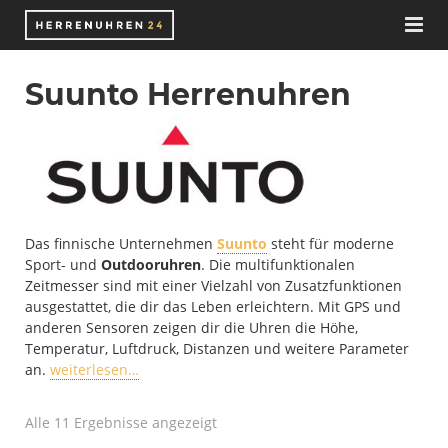
Herrenuhren
Suunto Herrenuhren
Uhrenmarken
Uhren
Schweizer Uhrenmarken
Zubehör
Deutsche Uhrenhersteller
Automatikuhren
Das finnische Unternehmen
Suunto
steht für moderne
Wissen
Chronographen
Nato-Straps
Sport- und
Outdooruhren
. Die multifunktionalen
Zeitmesser sind mit einer Vielzahl von Zusatzfunktionen
Blog
Funkuhren
Uhrenarmbänder
Automatikuhrwerk
ausgestattet, die dir das Leben erleichtern. Mit GPS und
anderen Sensoren zeigen dir die Uhren die Höhe,
Temperatur, Luftdruck, Distanzen und weitere Parameter
Juweliere
Smartwatches
Uhrenaufbewahrung
Bücher
an.
weiterlesen…
E-Books
Solaruhren
Uhrenbeweger
ETA Uhrwerke
Alle 11 Ergebnisse angezeigt
Taucheruhren
Uhrenbox
ETA 2824-2