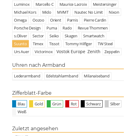
Luminox
Marcello C
Maurice Lacroix
Meistersinger
Michael Kors
Mido
MVMT
Nautec No Limit
Nixon
Omega
Oozoo
Orient
Parnis
Pierre Cardin
Porsche Design
Puma
Rado
Revue Thommen
s.Oliver
Sector
Seiko
Skagen
Smartwatch
Suunto
Timex
Tissot
Tommy Hilfiger
TW Steel
Vostok Europe
Zenith
Urs Auer
Victorinox
Zeppelin
Uhren nach Armband
Lederarmband
Edelstahlarmband
Milanaiseband
Zifferblatt-Farbe
Blau
Gold
Grün
Rot
Schwarz
Silber
Weiß
Zuletzt angesehen