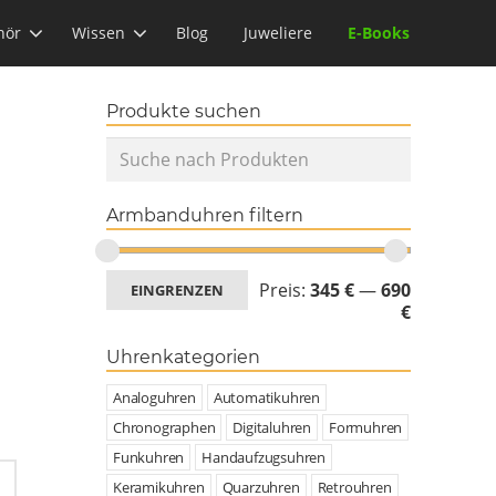
hör
Wissen
Blog
Juweliere
E-Books
Produkte suchen
Armbanduhren filtern
Preis:
345 €
—
690
EINGRENZEN
€
Uhrenkategorien
Analoguhren
Automatikuhren
Chronographen
Digitaluhren
Formuhren
Funkuhren
Handaufzugsuhren
Keramikuhren
Quarzuhren
Retrouhren