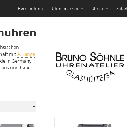
Herrenuhren
Uhrenmarken
Uhren
Zube
enuhren
chsischen
haft mit
A. Lange
ade in Germany
z aus und haben