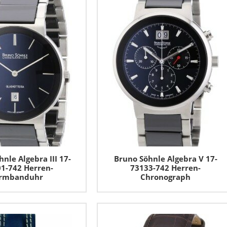
nle Algebra III 17-
Bruno Söhnle Algebra V 17-
1-742 Herren-
73133-742 Herren-
rmbanduhr
Chronograph