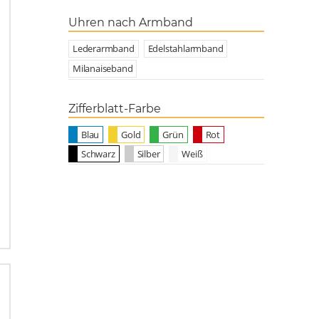
Uhren nach Armband
Lederarmband
Edelstahlarmband
Milanaiseband
Zifferblatt-Farbe
Blau
Gold
Grün
Rot
Schwarz
Silber
Weiß