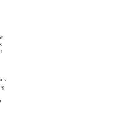
ht
as
ht
hes
ig
n