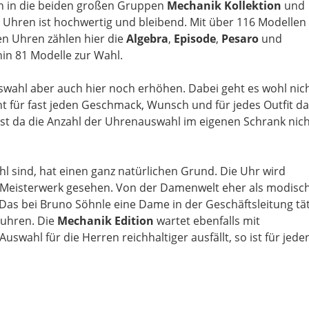
on in die beiden großen Gruppen
Mechanik Kollektion
und
 Uhren ist hochwertig und bleibend. Mit über 116 Modellen
en Uhren zählen hier die
Algebra
,
Episode
,
Pesaro
und
hin 81 Modelle zur Wahl.
swahl aber auch hier noch erhöhen. Dabei geht es wohl nic
t für fast jeden Geschmack, Wunsch und für jedes Outfit d
st da die Anzahl der Uhrenauswahl im eigenen Schrank nic
l sind, hat einen ganz natürlichen Grund. Die Uhr wird
s Meisterwerk gesehen. Von der Damenwelt eher als modisc
 Das bei Bruno Söhnle eine Dame in der Geschäftsleitung tät
nuhren. Die
Mechanik Edition
wartet ebenfalls mit
ahl für die Herren reichhaltiger ausfällt, so ist für jede