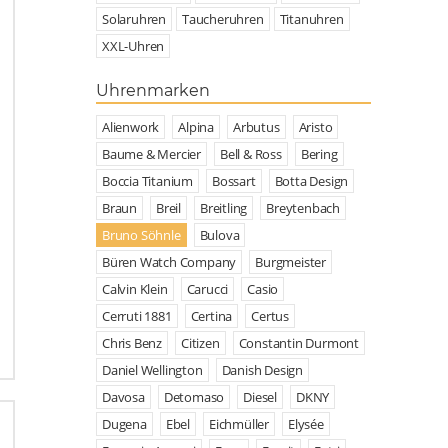
Solaruhren
Taucheruhren
Titanuhren
XXL-Uhren
Uhrenmarken
Alienwork
Alpina
Arbutus
Aristo
Baume & Mercier
Bell & Ross
Bering
Boccia Titanium
Bossart
Botta Design
Braun
Breil
Breitling
Breytenbach
Bruno Söhnle
Bulova
Büren Watch Company
Burgmeister
Calvin Klein
Carucci
Casio
Cerruti 1881
Certina
Certus
Chris Benz
Citizen
Constantin Durmont
Daniel Wellington
Danish Design
Davosa
Detomaso
Diesel
DKNY
Dugena
Ebel
Eichmüller
Elysée