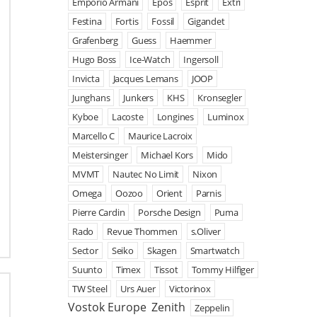
Emporio Armani
Epos
Esprit
Extri
Festina
Fortis
Fossil
Gigandet
Grafenberg
Guess
Haemmer
Hugo Boss
Ice-Watch
Ingersoll
Invicta
Jacques Lemans
JOOP
Junghans
Junkers
KHS
Kronsegler
Kyboe
Lacoste
Longines
Luminox
Marcello C
Maurice Lacroix
Meistersinger
Michael Kors
Mido
MVMT
Nautec No Limit
Nixon
Omega
Oozoo
Orient
Parnis
Pierre Cardin
Porsche Design
Puma
Rado
Revue Thommen
s.Oliver
Sector
Seiko
Skagen
Smartwatch
Suunto
Timex
Tissot
Tommy Hilfiger
TW Steel
Urs Auer
Victorinox
Vostok Europe
Zenith
Zeppelin