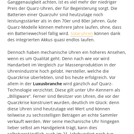
Ganggenauigkeit achten, ist es viel mehr der niedriger
Preis der Quarz-Uhren, der für Begeisterung sorgt. Die
Batterien einer Quarzuhr sind heutzutage noch
leistungsstärker als in den 70er und 80er Jahren. Gute
Quarz-Modelle können mehrere Jahre laufen, ohne, dass
ein Batteriewechsel fällig wird.
Solaruhren
können dank
des integrierten Akkus quasi endlos laufen.
Dennoch haben mechanische Uhren ein höheres Ansehen,
wenn es um Qualität geht. Denn nach wie vor wird
Handarbeit im Vergleich zur Massenproduktion in der
Uhrenindustrie hoch gelobt. Hersteller, welche die
Quarzkrise überlebten, sind bis heute erfolgreich. Vor
allem in der
Luxusbranche
wird gänzlich auf Quarz-
Technologie verzichtet. Diese gilt unter Uhr-Kennern als
„Billigware“. Ferner sind Besitzer von Uhren, die vor der
Quarzkrise konstruiert wurden, deutlich im Glück: denn
diese Uhren sind heutzutage viel Wert und können
teilweise zu sechsstelligen Beträgen an echte Sammler
verkauft werden. Wer seine mechanische Uhr hingegen
lieber selbst am Handgelenk trägt, kann dies
selbstverständlich auch im 21. Jahrhundert noch tun.