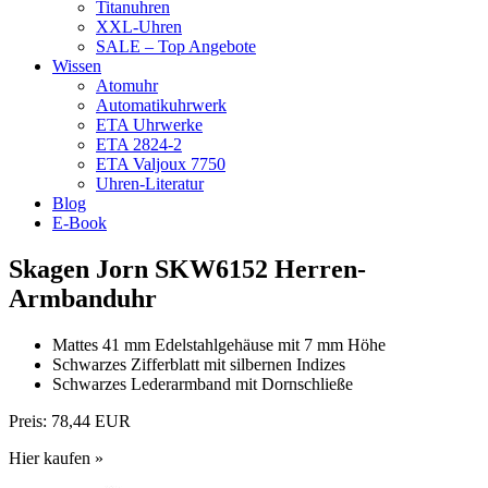
Titanuhren
XXL-Uhren
SALE – Top Angebote
Wissen
Atomuhr
Automatikuhrwerk
ETA Uhrwerke
ETA 2824-2
ETA Valjoux 7750
Uhren-Literatur
Blog
E-Book
Skagen Jorn SKW6152 Herren-
Armbanduhr
Mattes 41 mm Edelstahlgehäuse mit 7 mm Höhe
Schwarzes Zifferblatt mit silbernen Indizes
Schwarzes Lederarmband mit Dornschließe
Preis:
78,44 EUR
Hier kaufen »