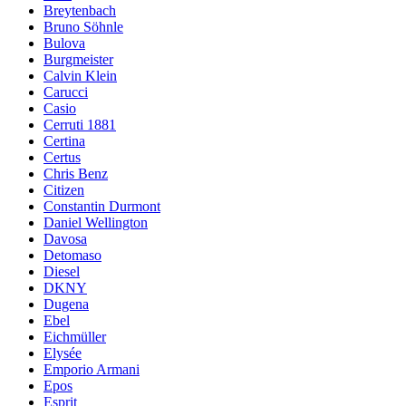
Breytenbach
Bruno Söhnle
Bulova
Burgmeister
Calvin Klein
Carucci
Casio
Cerruti 1881
Certina
Certus
Chris Benz
Citizen
Constantin Durmont
Daniel Wellington
Davosa
Detomaso
Diesel
DKNY
Dugena
Ebel
Eichmüller
Elysée
Emporio Armani
Epos
Esprit