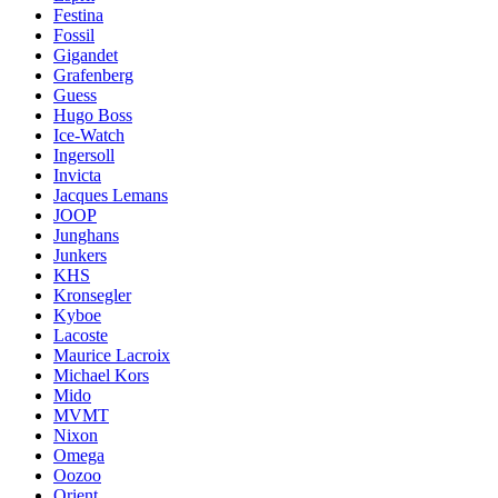
Festina
Fossil
Gigandet
Grafenberg
Guess
Hugo Boss
Ice-Watch
Ingersoll
Invicta
Jacques Lemans
JOOP
Junghans
Junkers
KHS
Kronsegler
Kyboe
Lacoste
Maurice Lacroix
Michael Kors
Mido
MVMT
Nixon
Omega
Oozoo
Orient