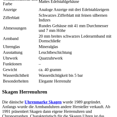
Mattes Edelstahlgehäuse
Farbe
Anzeige
Analoge Anzeige mit drei Edelstahlzeigern
Schwarzes Zifferblatt mit feinen silbernen
Zifferblatt
Indizes
Rundes Gehäuse mit 41 mm Durchmesser
Abmessungen
und 7 mm Höhe
20 mm breites schwarzes Lederarmband mit
Armband
Dornschließe
Uhrenglas
Mineralglas
Ausstattung
Leuchtbeschichtung
Uhrwerk
Quarzuhrwerk
Funktionen
–
Gewicht
ca. 40 gramm
Wasserdichtheit
Wasserdichtigkeit bis 5 bar
Besonderheiten
Elegante Herrenuhr
Skagen Herrenuhren
Die dänische
Uhrenmarke Skagen
wurde 1989 gegründet.
Anfangs wurde die Armbanduhren andere Hersteller verkauft. Ab
1991 präsentiert Skagen dann eigene Herrenuhren und
Chronographen. Charakteristisch für die Skagen Uhren ist das