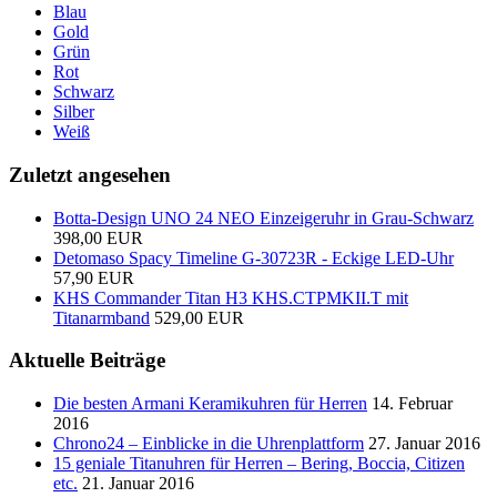
Blau
Gold
Grün
Rot
Schwarz
Silber
Weiß
Zuletzt angesehen
Botta-Design UNO 24 NEO Einzeigeruhr in Grau-Schwarz
398,00 EUR
Detomaso Spacy Timeline G-30723R - Eckige LED-Uhr
57,90 EUR
KHS Commander Titan H3 KHS.CTPMKII.T mit
Titanarmband
529,00 EUR
Aktuelle Beiträge
Die besten Armani Keramikuhren für Herren
14. Februar
2016
Chrono24 – Einblicke in die Uhrenplattform
27. Januar 2016
15 geniale Titanuhren für Herren – Bering, Boccia, Citizen
etc.
21. Januar 2016