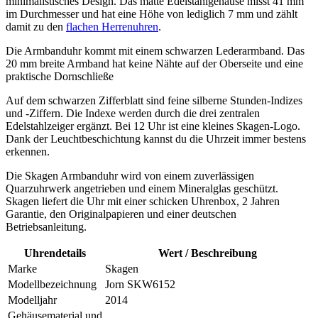
minimalistisches Design. Das matte Edelstahlgehäuse misst 41 mm
im Durchmesser und hat eine Höhe von lediglich 7 mm und zählt
damit zu den
flachen Herrenuhren
.
Die Armbanduhr kommt mit einem schwarzen Lederarmband. Das
20 mm breite Armband hat keine Nähte auf der Oberseite und eine
praktische Dornschließe
Auf dem schwarzen Zifferblatt sind feine silberne Stunden-Indizes
und -Ziffern. Die Indexe werden durch die drei zentralen
Edelstahlzeiger ergänzt. Bei 12 Uhr ist eine kleines Skagen-Logo.
Dank der Leuchtbeschichtung kannst du die Uhrzeit immer bestens
erkennen.
Die Skagen Armbanduhr wird von einem zuverlässigen
Quarzuhrwerk angetrieben und einem Mineralglas geschützt.
Skagen liefert die Uhr mit einer schicken Uhrenbox, 2 Jahren
Garantie, den Originalpapieren und einer deutschen
Betriebsanleitung.
Uhrendetails
Wert / Beschreibung
Marke
Skagen
Modellbezeichnung
Jorn SKW6152
Modelljahr
2014
Gehäusematerial und