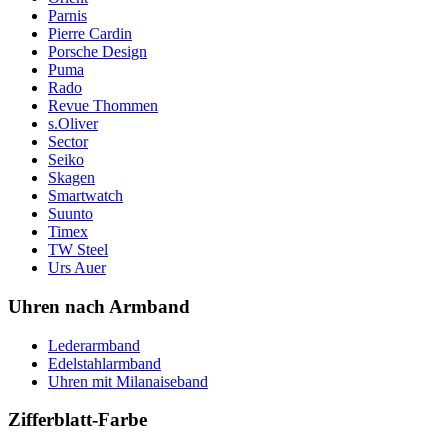
Parnis
Pierre Cardin
Porsche Design
Puma
Rado
Revue Thommen
s.Oliver
Sector
Seiko
Skagen
Smartwatch
Suunto
Timex
TW Steel
Urs Auer
Uhren nach Armband
Lederarmband
Edelstahlarmband
Uhren mit Milanaiseband
Zifferblatt-Farbe