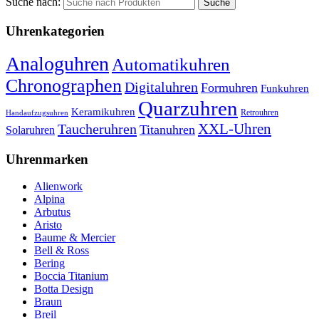
Suche nach:
Uhrenkategorien
Analoguhren
Automatikuhren
Chronographen
Digitaluhren
Formuhren
Funkuhren
Quarzuhren
Keramikuhren
Retrouhren
Handaufzugsuhren
XXL-Uhren
Taucheruhren
Titanuhren
Solaruhren
Uhrenmarken
Alienwork
Alpina
Arbutus
Aristo
Baume & Mercier
Bell & Ross
Bering
Boccia Titanium
Botta Design
Braun
Breil