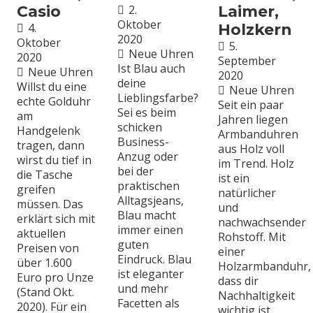
Casio
2.
Laimer,
Oktober
4.
Holzkern
2020
Oktober
5.
Neue Uhren
2020
September
Ist Blau auch
Neue Uhren
2020
deine
Willst du eine
Neue Uhren
Lieblingsfarbe?
echte Golduhr
Seit ein paar
Sei es beim
am
Jahren liegen
schicken
Handgelenk
Armbanduhren
Business-
tragen, dann
aus Holz voll
Anzug oder
wirst du tief in
im Trend. Holz
bei der
die Tasche
ist ein
praktischen
greifen
natürlicher
Alltagsjeans,
müssen. Das
und
Blau macht
erklärt sich mit
nachwachsender
immer einen
aktuellen
Rohstoff. Mit
guten
Preisen von
einer
Eindruck. Blau
über 1.600
Holzarmbanduhr,
ist eleganter
Euro pro Unze
dass dir
und mehr
(Stand Okt.
Nachhaltigkeit
Facetten als
2020). Für ein
wichtig ist.