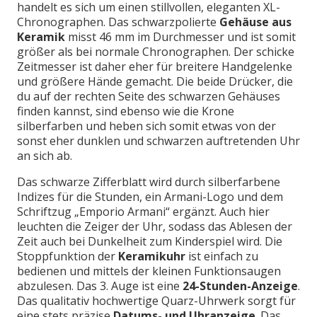
handelt es sich um einen stillvollen, eleganten XL-
Chronographen. Das schwarzpolierte
Gehäuse aus
Keramik
misst 46 mm im Durchmesser und ist somit
größer als bei normale Chronographen. Der schicke
Zeitmesser ist daher eher für breitere Handgelenke
und größere Hände gemacht. Die beide Drücker, die
du auf der rechten Seite des schwarzen Gehäuses
finden kannst, sind ebenso wie die Krone
silberfarben und heben sich somit etwas von der
sonst eher dunklen und schwarzen auftretenden Uhr
an sich ab.
Das schwarze Zifferblatt wird durch silberfarbene
Indizes für die Stunden, ein Armani-Logo und dem
Schriftzug „Emporio Armani“ ergänzt. Auch hier
leuchten die Zeiger der Uhr, sodass das Ablesen der
Zeit auch bei Dunkelheit zum Kinderspiel wird. Die
Stoppfunktion der
Keramikuhr
ist einfach zu
bedienen und mittels der kleinen Funktionsaugen
abzulesen. Das 3. Auge ist eine
24-Stunden-Anzeige
.
Das qualitativ hochwertige Quarz-Uhrwerk sorgt für
eine stets präzise
Datums- und Uhranzeige
. Das