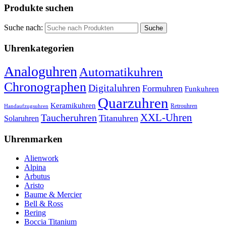
Produkte suchen
Suche nach:
Uhrenkategorien
Analoguhren
Automatikuhren
Chronographen
Digitaluhren
Formuhren
Funkuhren
Quarzuhren
Keramikuhren
Retrouhren
Handaufzugsuhren
XXL-Uhren
Taucheruhren
Titanuhren
Solaruhren
Uhrenmarken
Alienwork
Alpina
Arbutus
Aristo
Baume & Mercier
Bell & Ross
Bering
Boccia Titanium