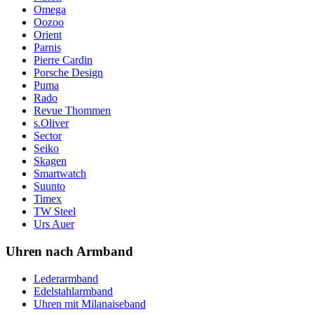
Omega
Oozoo
Orient
Parnis
Pierre Cardin
Porsche Design
Puma
Rado
Revue Thommen
s.Oliver
Sector
Seiko
Skagen
Smartwatch
Suunto
Timex
TW Steel
Urs Auer
Uhren nach Armband
Lederarmband
Edelstahlarmband
Uhren mit Milanaiseband