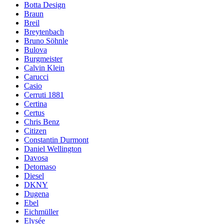
Botta Design
Braun
Breil
Breytenbach
Bruno Söhnle
Bulova
Burgmeister
Calvin Klein
Carucci
Casio
Cerruti 1881
Certina
Certus
Chris Benz
Citizen
Constantin Durmont
Daniel Wellington
Davosa
Detomaso
Diesel
DKNY
Dugena
Ebel
Eichmüller
Elysée