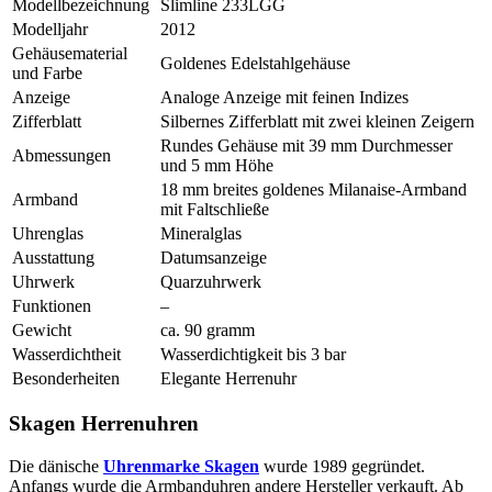
Modellbezeichnung
Slimline 233LGG
Modelljahr
2012
Gehäusematerial
Goldenes Edelstahlgehäuse
und Farbe
Anzeige
Analoge Anzeige mit feinen Indizes
Zifferblatt
Silbernes Zifferblatt mit zwei kleinen Zeigern
Rundes Gehäuse mit 39 mm Durchmesser
Abmessungen
und 5 mm Höhe
18 mm breites goldenes Milanaise-Armband
Armband
mit Faltschließe
Uhrenglas
Mineralglas
Ausstattung
Datumsanzeige
Uhrwerk
Quarzuhrwerk
Funktionen
–
Gewicht
ca. 90 gramm
Wasserdichtheit
Wasserdichtigkeit bis 3 bar
Besonderheiten
Elegante Herrenuhr
Skagen Herrenuhren
Die dänische
Uhrenmarke Skagen
wurde 1989 gegründet.
Anfangs wurde die Armbanduhren andere Hersteller verkauft. Ab