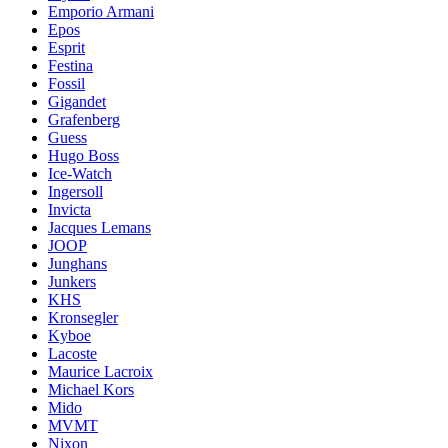
Emporio Armani
Epos
Esprit
Festina
Fossil
Gigandet
Grafenberg
Guess
Hugo Boss
Ice-Watch
Ingersoll
Invicta
Jacques Lemans
JOOP
Junghans
Junkers
KHS
Kronsegler
Kyboe
Lacoste
Maurice Lacroix
Michael Kors
Mido
MVMT
Nixon