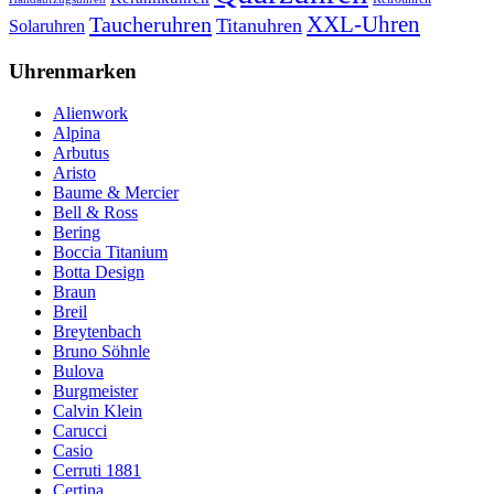
XXL-Uhren
Taucheruhren
Titanuhren
Solaruhren
Uhrenmarken
Alienwork
Alpina
Arbutus
Aristo
Baume & Mercier
Bell & Ross
Bering
Boccia Titanium
Botta Design
Braun
Breil
Breytenbach
Bruno Söhnle
Bulova
Burgmeister
Calvin Klein
Carucci
Casio
Cerruti 1881
Certina