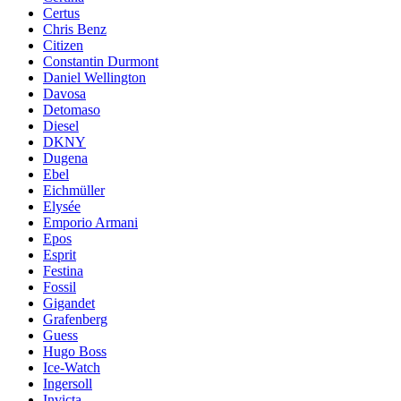
Certus
Chris Benz
Citizen
Constantin Durmont
Daniel Wellington
Davosa
Detomaso
Diesel
DKNY
Dugena
Ebel
Eichmüller
Elysée
Emporio Armani
Epos
Esprit
Festina
Fossil
Gigandet
Grafenberg
Guess
Hugo Boss
Ice-Watch
Ingersoll
Invicta