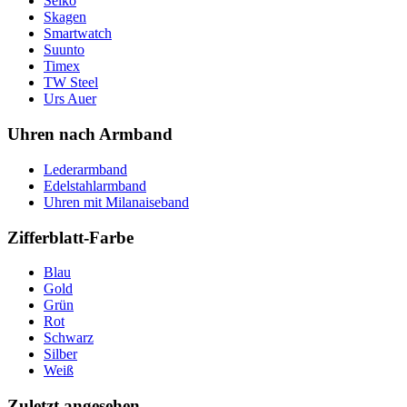
Seiko
Skagen
Smartwatch
Suunto
Timex
TW Steel
Urs Auer
Uhren nach Armband
Lederarmband
Edelstahlarmband
Uhren mit Milanaiseband
Zifferblatt-Farbe
Blau
Gold
Grün
Rot
Schwarz
Silber
Weiß
Zuletzt angesehen