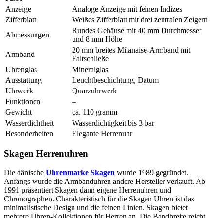
Anzeige
Analoge Anzeige mit feinen Indizes
Zifferblatt
Weißes Zifferblatt mit drei zentralen Zeigern
Rundes Gehäuse mit 40 mm Durchmesser
Abmessungen
und 8 mm Höhe
20 mm breites Milanaise-Armband mit
Armband
Faltschließe
Uhrenglas
Mineralglas
Ausstattung
Leuchtbeschichtung, Datum
Uhrwerk
Quarzuhrwerk
Funktionen
–
Gewicht
ca. 110 gramm
Wasserdichtheit
Wasserdichtigkeit bis 3 bar
Besonderheiten
Elegante Herrenuhr
Skagen Herrenuhren
Die dänische
Uhrenmarke Skagen
wurde 1989 gegründet.
Anfangs wurde die Armbanduhren andere Hersteller verkauft. Ab
1991 präsentiert Skagen dann eigene Herrenuhren und
Chronographen. Charakteristisch für die Skagen Uhren ist das
minimalistische Design und die feinen Linien. Skagen bietet
mehrere Uhren-Kollektionen für Herren an. Die Bandbreite reicht