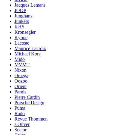
Jacques Lemans
JOOP
Junghans
Junkers
KHS
Kronsegler
Kyboe
Lacoste
Maurice Lacroix
Michael Kors
Mido
MVMT
Nixon
Omega
Oozoo
Orient
Parnis
Pierre Cardin
Porsche Design
Puma
Rado
Revue Thommen
s.Oliver
Sector