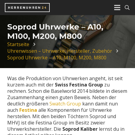
Soprod Uhrwerke – A10,
M100, M200, M800
Startseite
Uhrenwissen – Uhrwerke, Hersteller, Zubehör
Soprod Uhrwerke – A10, M100, M200, M800
Was die Produktion von Uhrwerken angeht, ist seit
kurzem auch mit der
Swiss Festina Group
zu
rechnen. Schon die Baselworld 2014 bildete in diesem
Zusammenhang einen guten Beweis. Neben der
deutlich größeren
Swatch Group
kann damit nun
auch
Festina
alle Komponenten für Uhrwerke
herstellen. Mit den beiden Töchtern Soprod und
MHVJ ist die Festina Group im Besitz zweier
Uhrwerkshersteller. Die
Soprod Kaliber
lernst du in