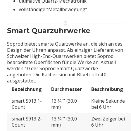
ultimative Quartz-Mechatronik
vollständige “Metallbewegung“
Smart Quarzuhrwerke
Soprod bietet smarte Quarzwerke an, die sich an das
Design der Uhren anpasst. Als einziger Lieferant von
Schweizer High-End-Quarzwerken bietet Soprod
bearbeitete Oberflächen für die Werke an. Aktuell
werden 10 der Soprod Smart Quarzwerke
angeboten. Die Kaliber sind mit Bluetooth 4.0
ausgestattet.
Bezeichnung
Durchmesser
Beschreibung
smart S913 1-
13 1⁄4''' (30,0
Kleine Sekunde
Count
mm)
bei 6 Uhr
smart S913 2-
13 1⁄4''' (30,0
Zwei Zeiger bei
Count
mm)
6 Uhr