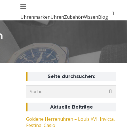
Uhrenmarken
Uhren
Zubehör
Wissen
Blog
n
Seite durchsuchen:
Suche
nach:
Aktuelle Beiträge
Goldene Herrenuhren – Louis XVI, Invicta,
Festina, Casio