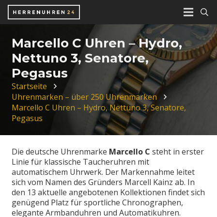
Marcello C Uhren – Hydro,
Nettuno 3, Senatore,
Pegasus
Startseite
Uhrenmarken – über 250 Uhrenmarken
Marcello C Uhren – Hydro, Nettuno 3, Senatore,
Pegasus
Die deutsche Uhrenmarke
Marcello C
steht in erster
Linie für klassische Taucheruhren mit
automatischem Uhrwerk. Der Markennahme leitet
sich vom Namen des Gründers Marcell Kainz ab. In
den 13 aktuelle angebotenen Kollektionen findet sich
genügend Platz für sportliche Chronographen,
elegante Armbanduhren und Automatikuhren.