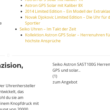
Astron GPS Solar mit Kaliber 8X
2014 Limited Edition – Ein Modell der Extrakla
Novak Djokovic Limited Edition – Die Uhr für 
e
Sportler
Seiko Uhren – Im Takt der Zeit
Kollektion Astron GPS Solar – Herrenuhren fü
höchste Ansprüche
zision,
Seiko Astron SAST100G Herre
GPS und solar...
(1)
zum Angebot
Der Uhrenhersteller
twickelt, das
ohl du sie am
 einem Knopfdruck mit
ernung von 20000