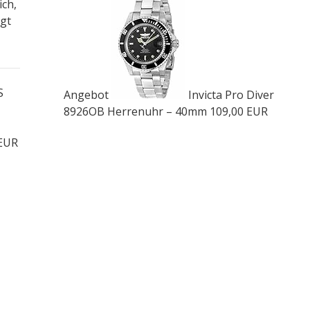
ich,
igt
S
Angebot
Invicta Pro Diver
8926OB Herrenuhr – 40mm
109,00 EUR
 EUR