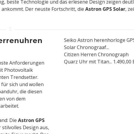
ung, beste Technologie und das erlesene Design zeigen deutl
s ankommt. Der neuste Fortschritt, die
Astron GPS Solar
, ze
Herrenuhren
Seiko Astron herenhorloge GP
Solar Chronograaf...
Citizen Herren Chronograph
Quarz Uhr mit Titan...
1.490,00
hste Anforderungen
t Photovoltaik
hten Trendsetter.
ür sich und wollen
banduhr, die diesen
ren von dem
arbeitet.
and: Die
Astron GPS
stilvolles Design aus,