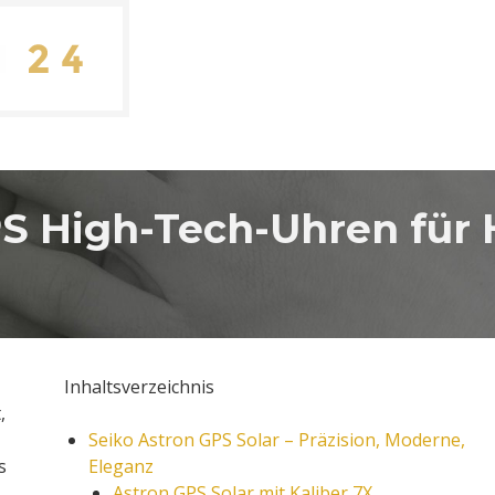
PS High-Tech-Uhren für
Inhaltsverzeichnis
,
Seiko Astron GPS Solar – Präzision, Moderne,
s
Eleganz
Astron GPS Solar mit Kaliber 7X