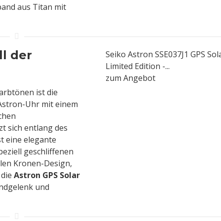
and aus Titan mit
ll der
Seiko Astron SSE037J1 GPS Sol
Limited Edition -...
zum Angebot
rbtönen ist die
 Astron-Uhr mit einem
ichen
zt sich entlang des
t eine elegante
eziell geschliffenen
llen Kronen-Design,
 die
Astron GPS Solar
ndgelenk und