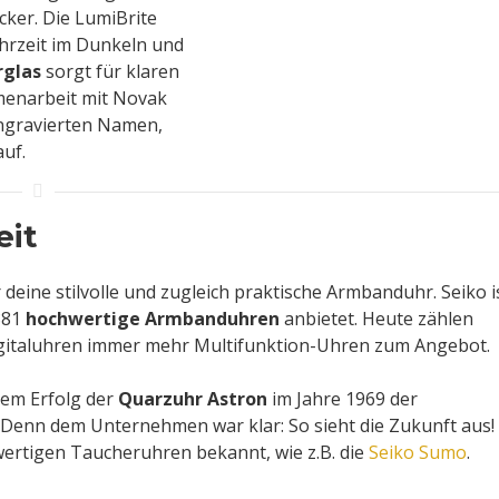
ücker. Die LumiBrite
Uhrzeit im Dunkeln und
rglas
sorgt für klaren
mmenarbeit mit Novak
ingravierten Namen,
uf.
eit
 deine stilvolle und zugleich praktische Armbanduhr. Seiko i
881
hochwertige Armbanduhren
anbietet. Heute zählen
gitaluhren immer mehr Multifunktion-Uhren zum Angebot.
 dem Erfolg der
Quarzuhr Astron
im Jahre 1969 der
. Denn dem Unternehmen war klar: So sieht die Zukunft aus!
ertigen Taucheruhren bekannt, wie z.B. die
Seiko Sumo
.