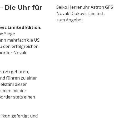
– Die Uhr für
Seiko Herrenuhr Astron GPS
Novak Djokovic Limited...
zum Angebot
vic Limited Edition
.
he Siege
ann mehrfach die US
u den erfolgreichen
portler Novak
ten zu gehören,
nd führen zu einer
lstahl dieser
ammen mit der
ortler stets einen
likon gefertigt und