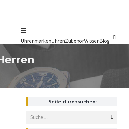
Uhrenmarken
Uhren
Zubehör
Wissen
Blog
 Herren
Seite durchsuchen:
Suche
nach: