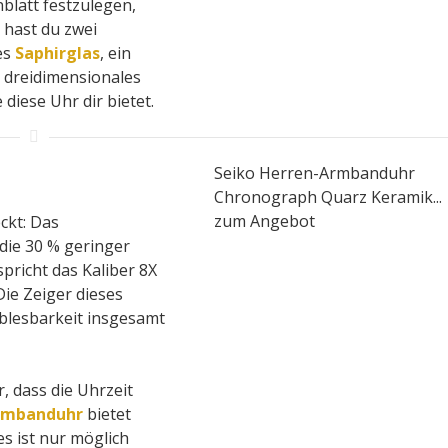
nblatt festzulegen,
 hast du zwei
es
Saphirglas
, ein
 dreidimensionales
 diese Uhr dir bietet.
Seiko Herren-Armbanduhr
Chronograph Quarz Keramik...
zum Angebot
ckt: Das
die 30 % geringer
spricht das Kaliber 8X
ie Zeiger dieses
Ablesbarkeit insgesamt
, dass die Uhrzeit
rmbanduhr
bietet
s ist nur möglich