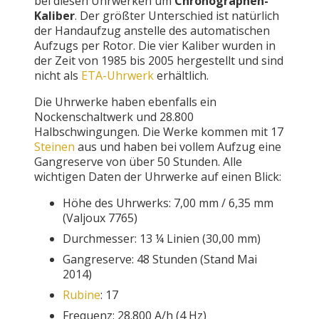
bei diesen Uhrwerken um
Chronographen-
Kaliber
. Der größter Unterschied ist natürlich
der Handaufzug anstelle des automatischen
Aufzugs per Rotor. Die vier Kaliber wurden in
der Zeit von 1985 bis 2005 hergestellt und sind
nicht als
ETA-Uhrwerk
erhältlich.
Die Uhrwerke haben ebenfalls ein
Nockenschaltwerk und 28.800
Halbschwingungen. Die Werke kommen mit 17
Steinen
aus und haben bei vollem Aufzug eine
Gangreserve von über 50 Stunden. Alle
wichtigen Daten der Uhrwerke auf einen Blick:
Höhe des Uhrwerks: 7,00 mm / 6,35 mm
(Valjoux 7765)
Durchmesser: 13 ¼ Linien (30,00 mm)
Gangreserve: 48 Stunden (Stand Mai
2014)
Rubine
: 17
Frequenz: 28.800 A/h (4 Hz)