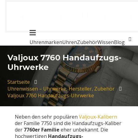
Uhrenmarken
Uhren
Zubehör
Wissen
Blog
Valjoux 7760 Handaufzugs-
Uhrwerke
Startseite
Uhrenwissen – Uhrwerke, Hersteller, Zubehör
Valjoux 7760 Handaufzugs-Uhrwerke
Neben den sehr populären
Valjoux-Kalibern
der Familie 7750 sind die Handaufzugs-Kaliber
der
7760er Familie
eher unbekannt. Die
hochwertigen
Handaufzugs-