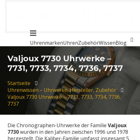
Uhrenmarken
Uhren
Zubehör
Wissen
Blog
Valjoux 7730 Uhrwerke –
7731, 7733, 7734, 7736, 7737
Startseite
Uhrenwissen – Uhrwerke, Hersteller, Zubehör
Valjoux 7730 Uhrwerke – 7731, 7733, 7734, 7736,
7737
Die Chronographen-Uhrwerke der Familie
Valjoux
7730
wurden in den Jahren zwischen 1996 und 1978
hergestellt. Die Kaliber-Familie umfasst insgesamt 5