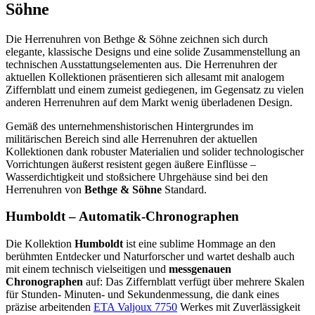
Söhne
Die Herrenuhren von Bethge & Söhne zeichnen sich durch
elegante, klassische Designs und eine solide Zusammenstellung an
technischen Ausstattungselementen aus. Die Herrenuhren der
aktuellen Kollektionen präsentieren sich allesamt mit analogem
Ziffernblatt und einem zumeist gediegenen, im Gegensatz zu vielen
anderen Herrenuhren auf dem Markt wenig überladenen Design.
Gemäß des unternehmenshistorischen Hintergrundes im
militärischen Bereich sind alle Herrenuhren der aktuellen
Kollektionen dank robuster Materialien und solider technologischer
Vorrichtungen äußerst resistent gegen äußere Einflüsse –
Wasserdichtigkeit und stoßsichere Uhrgehäuse sind bei den
Herrenuhren von
Bethge & Söhne
Standard.
Humboldt – Automatik-Chronographen
Die Kollektion
Humboldt
ist eine sublime Hommage an den
berühmten Entdecker und Naturforscher und wartet deshalb auch
mit einem technisch vielseitigen und
messgenauen
Chronographen
auf: Das Ziffernblatt verfügt über mehrere Skalen
für Stunden- Minuten- und Sekundenmessung, die dank eines
präzise arbeitenden
ETA Valjoux 7750
Werkes mit Zuverlässigkeit