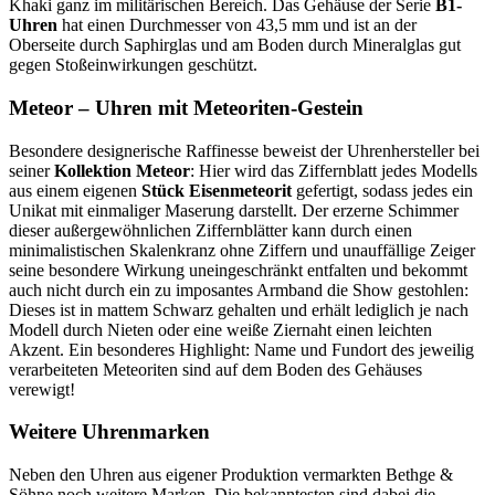
Khaki ganz im militärischen Bereich. Das Gehäuse der Serie
B1-
Uhren
hat einen Durchmesser von 43,5 mm und ist an der
Oberseite durch Saphirglas und am Boden durch Mineralglas gut
gegen Stoßeinwirkungen geschützt.
Meteor – Uhren mit Meteoriten-Gestein
Besondere designerische Raffinesse beweist der Uhrenhersteller bei
seiner
Kollektion Meteor
: Hier wird das Ziffernblatt jedes Modells
aus einem eigenen
Stück Eisenmeteorit
gefertigt, sodass jedes ein
Unikat mit einmaliger Maserung darstellt. Der erzerne Schimmer
dieser außergewöhnlichen Ziffernblätter kann durch einen
minimalistischen Skalenkranz ohne Ziffern und unauffällige Zeiger
seine besondere Wirkung uneingeschränkt entfalten und bekommt
auch nicht durch ein zu imposantes Armband die Show gestohlen:
Dieses ist in mattem Schwarz gehalten und erhält lediglich je nach
Modell durch Nieten oder eine weiße Ziernaht einen leichten
Akzent. Ein besonderes Highlight: Name und Fundort des jeweilig
verarbeiteten Meteoriten sind auf dem Boden des Gehäuses
verewigt!
Weitere Uhrenmarken
Neben den Uhren aus eigener Produktion vermarkten Bethge &
Söhne noch weitere Marken. Die bekanntesten sind dabei die