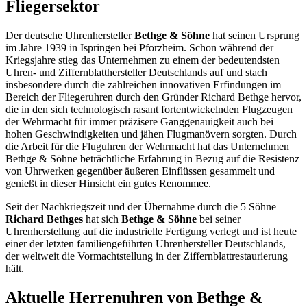
Fliegersektor
Der deutsche Uhrenhersteller
Bethge & Söhne
hat seinen Ursprung
im Jahre 1939 in Ispringen bei Pforzheim. Schon während der
Kriegsjahre stieg das Unternehmen zu einem der bedeutendsten
Uhren- und Ziffernblatthersteller Deutschlands auf und stach
insbesondere durch die zahlreichen innovativen Erfindungen im
Bereich der Fliegeruhren durch den Gründer Richard Bethge hervor,
die in den sich technologisch rasant fortentwickelnden Flugzeugen
der Wehrmacht für immer präzisere Ganggenauigkeit auch bei
hohen Geschwindigkeiten und jähen Flugmanövern sorgten. Durch
die Arbeit für die Fluguhren der Wehrmacht hat das Unternehmen
Bethge & Söhne beträchtliche Erfahrung in Bezug auf die Resistenz
von Uhrwerken gegenüber äußeren Einflüssen gesammelt und
genießt in dieser Hinsicht ein gutes Renommee.
Seit der Nachkriegszeit und der Übernahme durch die 5 Söhne
Richard Bethges
hat sich
Bethge & Söhne
bei seiner
Uhrenherstellung auf die industrielle Fertigung verlegt und ist heute
einer der letzten familiengeführten Uhrenhersteller Deutschlands,
der weltweit die Vormachtstellung in der Ziffernblattrestaurierung
hält.
Aktuelle Herrenuhren von Bethge &