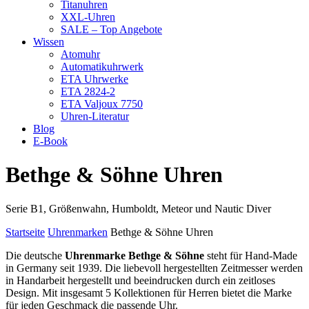
Titanuhren
XXL-Uhren
SALE – Top Angebote
Wissen
Atomuhr
Automatikuhrwerk
ETA Uhrwerke
ETA 2824-2
ETA Valjoux 7750
Uhren-Literatur
Blog
E-Book
Bethge & Söhne Uhren
Serie B1, Größenwahn, Humboldt, Meteor und Nautic Diver
Startseite
Uhrenmarken
Bethge & Söhne Uhren
Die deutsche
Uhrenmarke Bethge & Söhne
steht für Hand-Made
in Germany seit 1939. Die liebevoll hergestellten Zeitmesser werden
in Handarbeit hergestellt und beeindrucken durch ein zeitloses
Design. Mit insgesamt 5 Kollektionen für Herren bietet die Marke
für jeden Geschmack die passende Uhr.