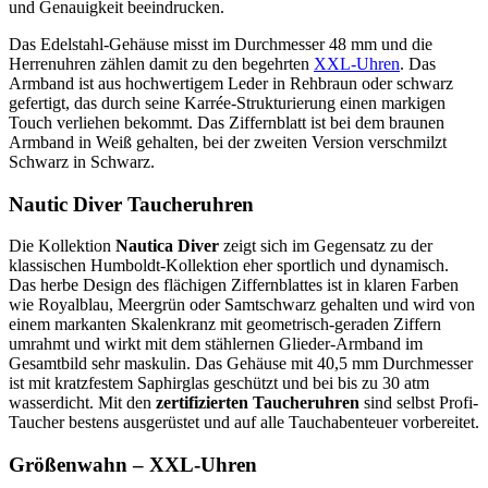
und Genauigkeit beeindrucken.
Das Edelstahl-Gehäuse misst im Durchmesser 48 mm und die
Herrenuhren zählen damit zu den begehrten
XXL-Uhren
. Das
Armband ist aus hochwertigem Leder in Rehbraun oder schwarz
gefertigt, das durch seine Karrée-Strukturierung einen markigen
Touch verliehen bekommt. Das Ziffernblatt ist bei dem braunen
Armband in Weiß gehalten, bei der zweiten Version verschmilzt
Schwarz in Schwarz.
Nautic Diver Taucheruhren
Die Kollektion
Nautica Diver
zeigt sich im Gegensatz zu der
klassischen Humboldt-Kollektion eher sportlich und dynamisch.
Das herbe Design des flächigen Ziffernblattes ist in klaren Farben
wie Royalblau, Meergrün oder Samtschwarz gehalten und wird von
einem markanten Skalenkranz mit geometrisch-geraden Ziffern
umrahmt und wirkt mit dem stählernen Glieder-Armband im
Gesamtbild sehr maskulin. Das Gehäuse mit 40,5 mm Durchmesser
ist mit kratzfestem Saphirglas geschützt und bei bis zu 30 atm
wasserdicht. Mit den
zertifizierten Taucheruhren
sind selbst Profi-
Taucher bestens ausgerüstet und auf alle Tauchabenteuer vorbereitet.
Größenwahn – XXL-Uhren