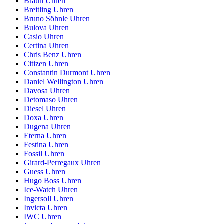
Braun Uhren
Breitling Uhren
Bruno Söhnle Uhren
Bulova Uhren
Casio Uhren
Certina Uhren
Chris Benz Uhren
Citizen Uhren
Constantin Durmont Uhren
Daniel Wellington Uhren
Davosa Uhren
Detomaso Uhren
Diesel Uhren
Doxa Uhren
Dugena Uhren
Eterna Uhren
Festina Uhren
Fossil Uhren
Girard-Perregaux Uhren
Guess Uhren
Hugo Boss Uhren
Ice-Watch Uhren
Ingersoll Uhren
Invicta Uhren
IWC Uhren