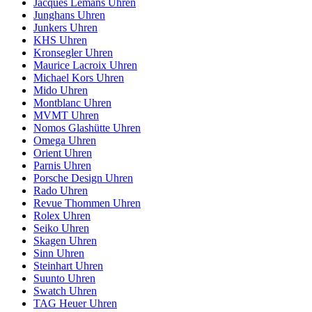
Jacques Lemans Uhren
Junghans Uhren
Junkers Uhren
KHS Uhren
Kronsegler Uhren
Maurice Lacroix Uhren
Michael Kors Uhren
Mido Uhren
Montblanc Uhren
MVMT Uhren
Nomos Glashütte Uhren
Omega Uhren
Orient Uhren
Parnis Uhren
Porsche Design Uhren
Rado Uhren
Revue Thommen Uhren
Rolex Uhren
Seiko Uhren
Skagen Uhren
Sinn Uhren
Steinhart Uhren
Suunto Uhren
Swatch Uhren
TAG Heuer Uhren