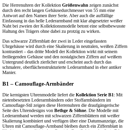
Die Herrenuhren der Kollektion
Größenwahn
zeigen zunächst
durch den recht langen Gehäusedurchmesser von 55 mm eine
Antwort auf den Namen ihrer Serie. Aber auch die auffällige
Einfassung in das helle Lederarmband mit klar abgesetzter weißer
Naht bei zweien der Kollektionsmodelle betont eine selbstbewusste
Haltung des Trägers ohne dabei zu protzig zu wirken.
Das schwarze Ziffernblatt der zwei in Leder eingefassten
Uhrgehäuse wird durch eine Skalierung in neutralen, weißen Ziffern
kontrastiert – das dritte Modell der Kollektion wirkt mit seinem
freiliegenden Gehäuse und den nostalgischen Ziffern auf weißem
Untergrund deutlich zierlicher und erscheint auch durch das
schmalere, oberflächenstrukturierte Lederarmband in eher antiker
Manier.
B1 – Camouflage-Armbänder
Die kernigsten Uhrenmodelle liefert die
Kollektion Serie B1
: Mit
nietenbesetzten Lederarmbändern oder Stoffarmbändern im
Camouflage-Stil zeigen diese Herrenuhren die draufgängerische
Seite des Uhrendesigns von
Bethge & Söhne
. Die Modelle mit
Lederarmband werden mit schwarzen Ziffernblättern mit weißer
Skalierung kombiniert und verfügen über eine Datumsanzeige, die
Uhren mit Camouflage-Armband bleiben durch ein Ziffernblatt in