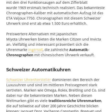
mit den drei Funktionsaugen auf dem Zifferblatt
wurde 1969 erstmals technisch realisiert. Das bekannteste
Chronographen-Kaliber mit automatischen Aufzug ist das
ETA Valjoux 7750. Chronographen mit diesem Schweizer
Uhrwerk sind erst ab etwa 1.500 Euro erhältlich.
Preiswertere Alternativen mit japanischen
Miyota Uhrwerken bieten die Marken Citizen und Invicta
an. Vielfältig und interessant präsentiert sich die
Uhrenmarke
Ingersoll
, die zahlreiche
Automatik-
Chronographen
mit chinesischem Uhrwerk verkauft.
Schweizer Automatikuhren
Schweizer Uhrenhersteller
dominieren den Bereich der
Luxusuhren und sind im mittleren Preissegment stark
vertreten. Marken wie Omega, Rolex, Breitling und Co. sind
dabei nur die bekanntesten Marken. Neben diesen
Weltmarken gibt es viele
traditionsreiche Uhrenmarken
,
die auf teilweise auf über 200 Jahre Geschichte blicken
können: Jacquet Droz, Vacheron Constantin, Breguet und