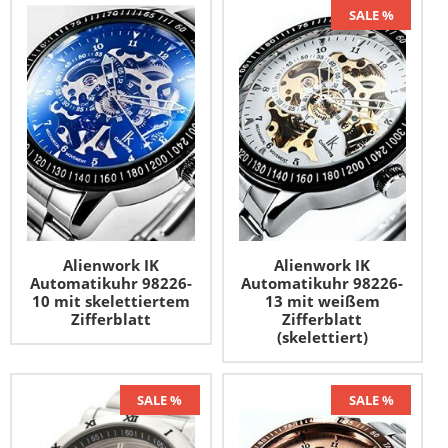
SALE %
Titanuhren
Uhrenetui
ETA Valjoux 7750
XXL-Uhren
Uhrenkasten
Uhren-Typen
SALE – Top Angebote
Uhr-Widget
Uhrwerke
Alienwork IK
Alienwork IK
Automatikuhr 98226-
Automatikuhr 98226-
10 mit skelettiertem
13 mit weißem
Zifferblatt
Zifferblatt
(skelettiert)
SALE %
SALE %