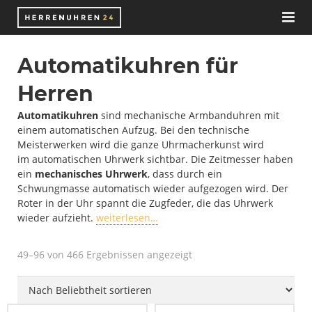
Herrenuhren
Automatikuhren für
Uhrenmarken
Herren
Uhren
Schweizer Uhrenmarken
Automatikuhren
sind mechanische Armbanduhren mit
einem automatischen Aufzug. Bei den technische
Meisterwerken wird die ganze Uhrmacherkunst wird
Zubehör
Deutsche Uhrenhersteller
Automatikuhren
im automatischen Uhrwerk sichtbar. Die Zeitmesser haben
ein
mechanisches Uhrwerk
, dass durch ein
Wissen
Chronographen
Nato-Straps
Schwungmasse automatisch wieder aufgezogen wird. Der
Roter in der Uhr spannt die Zugfeder, die das Uhrwerk
Blog
Funkuhren
Uhrenarmbänder
Automatikuhrwerk
wieder aufzieht.
weiterlesen…
Juweliere
Smartwatches
Uhrenaufbewahrung
Bücher
49–96 von 466 Ergebnissen angezeigt
E-Books
Solaruhren
Uhrenbeweger
ETA Uhrwerke
Taucheruhren
Uhrenbox
ETA 2824-2