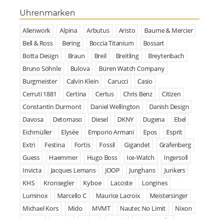
Uhrenmarken
Alienwork
Alpina
Arbutus
Aristo
Baume & Mercier
Bell & Ross
Bering
Boccia Titanium
Bossart
Botta Design
Braun
Breil
Breitling
Breytenbach
Bruno Söhnle
Bulova
Büren Watch Company
Burgmeister
Calvin Klein
Carucci
Casio
Cerruti 1881
Certina
Certus
Chris Benz
Citizen
Constantin Durmont
Daniel Wellington
Danish Design
Davosa
Detomaso
Diesel
DKNY
Dugena
Ebel
Eichmüller
Elysée
Emporio Armani
Epos
Esprit
Extri
Festina
Fortis
Fossil
Gigandet
Grafenberg
Guess
Haemmer
Hugo Boss
Ice-Watch
Ingersoll
Invicta
Jacques Lemans
JOOP
Junghans
Junkers
KHS
Kronsegler
Kyboe
Lacoste
Longines
Luminox
Marcello C
Maurice Lacroix
Meistersinger
Michael Kors
Mido
MVMT
Nautec No Limit
Nixon