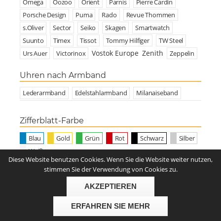
Omega
Oozoo
Orient
Parnis
Pierre Cardin
Porsche Design
Puma
Rado
Revue Thommen
s.Oliver
Sector
Seiko
Skagen
Smartwatch
Suunto
Timex
Tissot
Tommy Hilfiger
TW Steel
Vostok Europe
Zenith
Urs Auer
Victorinox
Zeppelin
Uhren nach Armband
Lederarmband
Edelstahlarmband
Milanaiseband
Zifferblatt-Farbe
Blau
Gold
Grün
Rot
Schwarz
Silber
Weiß
Diese Website benutzen Cookies. Wenn Sie die Website weiter nutzen,
stimmen Sie der Verwendung von Cookies zu.
Zuletzt angesehen
AKZEPTIEREN
Junkers Bauhaus 6086M-2 - Chronograph
mit Milanaise-Armband
279,00 EUR
ERFAHREN SIE MEHR