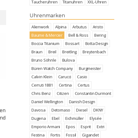
Taucheruhren
Titanuhren
XXL-Uhren
Uhrenmarken
Alienwork
Alpina
Arbutus
Aristo
Baume & Mercier
Bell & Ross
Bering
Boccia Titanium
Bossart
Botta Design
Braun
Breil
Breitling
Breytenbach
Bruno Söhnle
Bulova
Büren Watch Company
Burgmeister
Calvin Klein
Carucci
Casio
Cerruti 1881
Certina
Certus
Chris Benz
Citizen
Constantin Durmont
Daniel Wellington
Danish Design
hen
Davosa
Detomaso
Diesel
DKNY
ind
Dugena
Ebel
Eichmüller
Elysée
Emporio Armani
Epos
Esprit
Extri
Festina
Fortis
Fossil
Gigandet