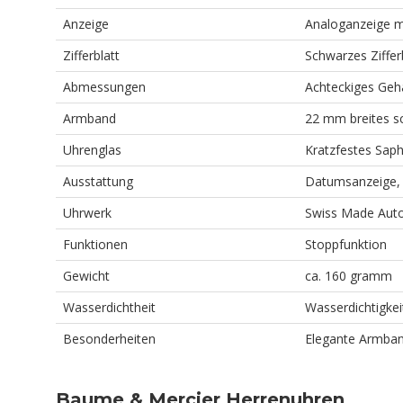
Anzeige
Analoganzeige mi
Zifferblatt
Schwarzes Ziffer
Abmessungen
Achteckiges Geh
Armband
22 mm breites s
Uhrenglas
Kratzfestes Saph
Ausstattung
Datumsanzeige,
Uhrwerk
Swiss Made Aut
Funktionen
Stoppfunktion
Gewicht
ca. 160 gramm
Wasserdichtheit
Wasserdichtigkei
Besonderheiten
Elegante Armban
Baume & Mercier Herrenuhren