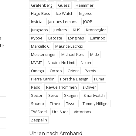
Grafenberg
Guess
Haemmer
Hugo Boss
Ice-Watch
Ingersoll
Invicta
Jacques Lemans
JOOP
Junghans
Junkers
KHS
Kronsegler
h
Kyboe
Lacoste
Longines
Luminox
te
Marcello C
Maurice Lacroix
Meistersinger
Michael Kors
Mido
MVMT
Nautec No Limit
Nixon
Omega
Oozoo
Orient
Parnis
Pierre Cardin
Porsche Design
Puma
Rado
Revue Thommen
s.Oliver
Sector
Seiko
Skagen
Smartwatch
Suunto
Timex
Tissot
Tommy Hilfiger
TW Steel
Urs Auer
Victorinox
Zeppelin
Uhren nach Armband