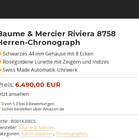
Baume & Mercier Riviera 8758
Herren-Chronograph
Schwarzes 44 mm Gehäuse mit 8 Ecken
Roségoldene Lünette mit Zeigern und Indizes
Swiss Made Automatik-Uhrwerk
reis:
6.490,00 EUR
etzt ansehen
0 von 5.0 bei 0 Bewertungen
Sicher bestellen über Amazon.de
rtNr.:
B001K3IXCS
.
ersteller:
Baume & Mercier
.
ategorien:
Automatikuhren
,
Chronographen
.