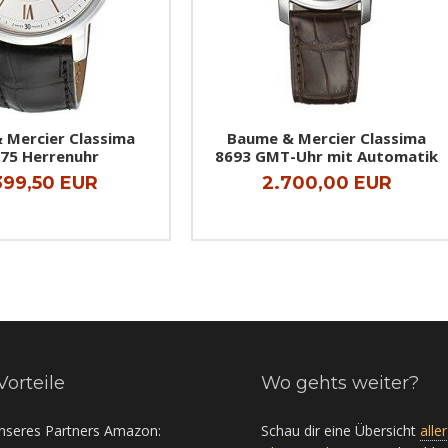
 Mercier Classima
Baume & Mercier Classima
75 Herrenuhr
8693 GMT-Uhr mit Automatik
399,50 EUR
2.700,00 EUR
Vorteile
Wo gehts weiter?
unseres Partners Amazon:
Schau dir eine Übersicht
aller