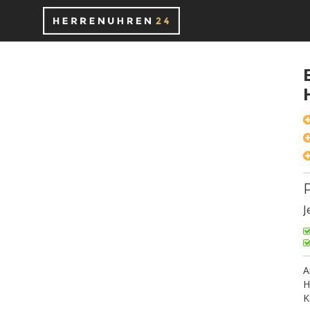
P
J
A
H
K