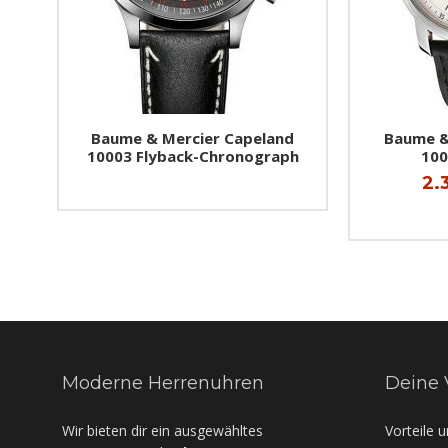
Baume & Mercier Capeland
Baume &
10003 Flyback-Chronograph
100
2.
Moderne Herrenuhren
Deine 
Wir bieten dir ein ausgewähltes
Vorteile 