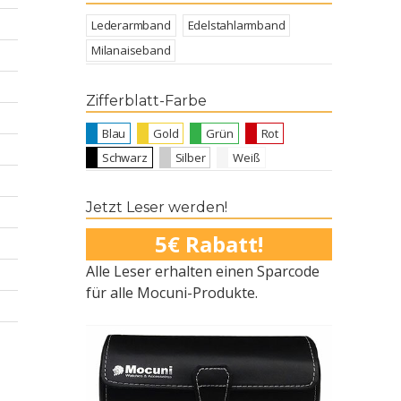
Lederarmband
Edelstahlarmband
Milanaiseband
Zifferblatt-Farbe
Blau
Gold
Grün
Rot
Schwarz
Silber
Weiß
Jetzt Leser werden!
5€ Rabatt!
Alle Leser erhalten einen Sparcode
für alle Mocuni-Produkte.