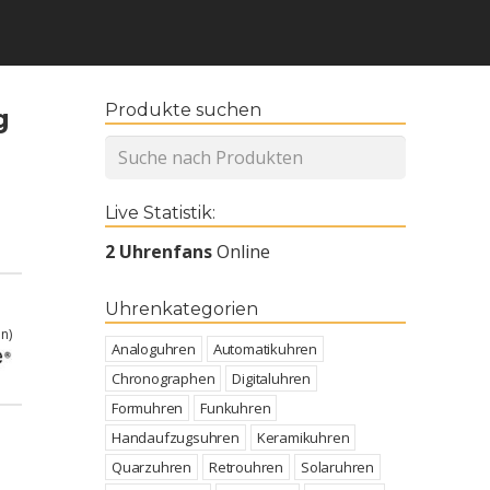
Produkte suchen
g
Live Statistik:
2 Uhrenfans
Online
Uhrenkategorien
n)
Analoguhren
Automatikuhren
Chronographen
Digitaluhren
Formuhren
Funkuhren
Handaufzugsuhren
Keramikuhren
Quarzuhren
Retrouhren
Solaruhren