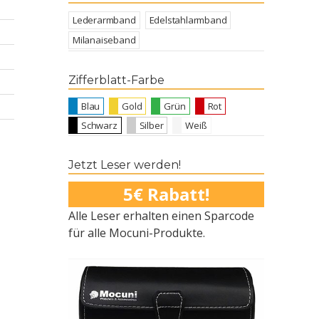
Lederarmband
Edelstahlarmband
Milanaiseband
Zifferblatt-Farbe
Blau
Gold
Grün
Rot
Schwarz
Silber
Weiß
Jetzt Leser werden!
5€ Rabatt!
Alle Leser erhalten einen Sparcode
für alle Mocuni-Produkte.