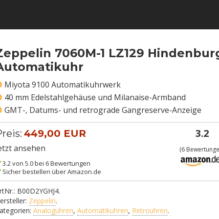
Zeppelin 7060M-1 LZ129 Hindenbur
Automatikuhr
Miyota 9100 Automatikuhrwerk
40 mm Edelstahlgehäuse und Milanaise-Armband
GMT-, Datums- und retrograde Gangreserve-Anzeige
3.2
reis:
449,00 EUR
etzt ansehen
(
6
Bewertunge
3.2 von 5.0 bei 6 Bewertungen
Sicher bestellen über Amazon.de
rtNr.:
B00D2YGHJ4
.
ersteller:
Zeppelin
.
ategorien:
Analoguhren
,
Automatikuhren
,
Retrouhren
.