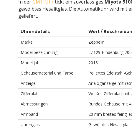
In der
GMT-Uhr
tickt ein zuverlässiges
Miyota 910
gewölbtes Hesalitglas. Die Automatikuhr wird mit e
geliefert.
Uhrendetails
Wert / Beschreibu
Marke
Zeppelin
Modellbezeichnung
LZ129 Hindenburg 70
Modelljahr
2013
Gehäusematerial und Farbe
Poliertes Edelstahl-G
Anzeige
Analoganzeige mit ret
Zifferblatt
Weißes Zifferblatt mit 
Abmessungen
Rundes Gehäuse mit 
Armband
20 mm breites feingli
Uhrenglas
Gewölbtes Hesalitglas