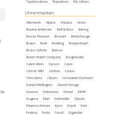
Taucheruhren
Titanuhren
XXL-Uhren
Uhrenmarken
Alienwork
Alpina
Arbutus
Aristo
Baume & Mercier
Bell & Ross
Bering
Boccia Titanium
Bossart
Botta Design
Braun
Breil
Breitling
Breytenbach
Bruno Söhnle
Bulova
Büren Watch Company
Burgmeister
Calvin Klein
Carucci
Casio
Cerruti 1881
Certina
Certus
Chris Benz
Citizen
Constantin Durmont
Daniel Wellington
Danish Design
Uhr
Davosa
Detomaso
Diesel
DKNY
Dugena
Ebel
Eichmüller
Elysée
Emporio Armani
Epos
Esprit
Extri
Festina
Fortis
Fossil
Gigandet