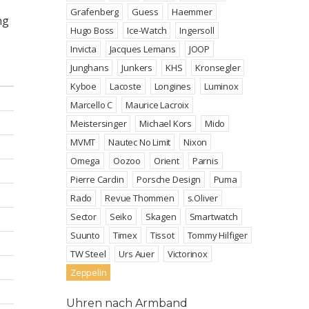
Grafenberg
Guess
Haemmer
ng
Hugo Boss
Ice-Watch
Ingersoll
Invicta
Jacques Lemans
JOOP
Junghans
Junkers
KHS
Kronsegler
Kyboe
Lacoste
Longines
Luminox
Marcello C
Maurice Lacroix
Meistersinger
Michael Kors
Mido
MVMT
Nautec No Limit
Nixon
Omega
Oozoo
Orient
Parnis
Pierre Cardin
Porsche Design
Puma
Rado
Revue Thommen
s.Oliver
Sector
Seiko
Skagen
Smartwatch
Suunto
Timex
Tissot
Tommy Hilfiger
TW Steel
Urs Auer
Victorinox
Zeppelin
Uhren nach Armband