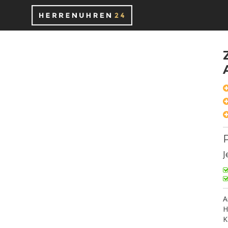
P
J
A
H
K