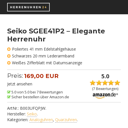
Seiko SGEE41P2 – Elegante
Herrenuhr
Poliertes 41 mm Edelstahlgehäuse
Schwarzes 20 mm Lederarmband
Weißes Zifferblatt mit Datumsanzeige
Preis:
5.0
169,00 EUR
Jetzt ansehen
(
7
Bewertungen)
5.0 von 5.0 bei 7 Bewertungen
Sicher bestellen über Amazon.de
ArtNr.:
B003UFQPJW
.
Hersteller:
Seiko
.
Kategorien:
Analoguhren
,
Quarzuhren
.