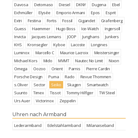
Davosa
Detomaso
Diesel
DKNY
Dugena
Ebel
Eichmüller
Elysée
Emporio Armani
Epos
Esprit
Extri
Festina
Fortis
Fossil
Gigandet
Grafenberg
Guess
Haemmer
Hugo Boss
Ice-Watch
Ingersoll
Invicta
Jacques Lemans
JOOP
Junghans
Junkers
KHS
Kronsegler
Kyboe
Lacoste
Longines
Luminox
Marcello C
Maurice Lacroix
Meistersinger
Michael Kors
Mido
MVMT
Nautec No Limit
Nixon
Omega
Oozoo
Orient
Parnis
Pierre Cardin
Porsche Design
Puma
Rado
Revue Thommen
s.Oliver
Sector
Seiko
Skagen
Smartwatch
Suunto
Timex
Tissot
Tommy Hilfiger
TW Steel
Urs Auer
Victorinox
Zeppelin
Uhren nach Armband
Lederarmband
Edelstahlarmband
Milanaiseband