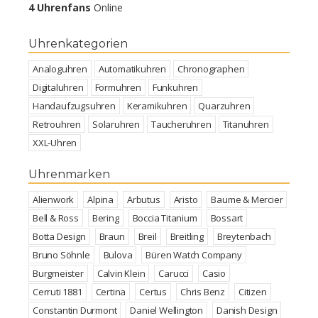
4 Uhrenfans
Online
Uhrenkategorien
Analoguhren
Automatikuhren
Chronographen
Digitaluhren
Formuhren
Funkuhren
Handaufzugsuhren
Keramikuhren
Quarzuhren
Retrouhren
Solaruhren
Taucheruhren
Titanuhren
XXL-Uhren
Uhrenmarken
Alienwork
Alpina
Arbutus
Aristo
Baume & Mercier
Bell & Ross
Bering
Boccia Titanium
Bossart
Botta Design
Braun
Breil
Breitling
Breytenbach
Bruno Söhnle
Bulova
Büren Watch Company
Burgmeister
Calvin Klein
Carucci
Casio
Cerruti 1881
Certina
Certus
Chris Benz
Citizen
Constantin Durmont
Daniel Wellington
Danish Design