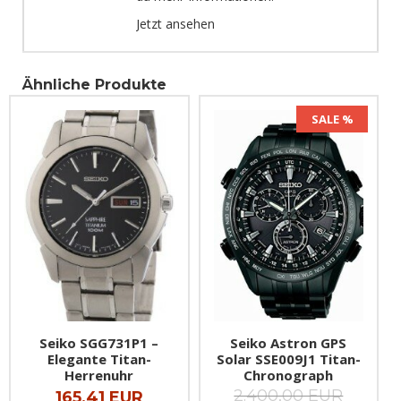
Jetzt ansehen
Ähnliche Produkte
SALE %
Seiko SGG731P1 –
Seiko Astron GPS
Elegante Titan-
Solar SSE009J1 Titan-
Herrenuhr
Chronograph
2.400,00 EUR
165,41 EUR