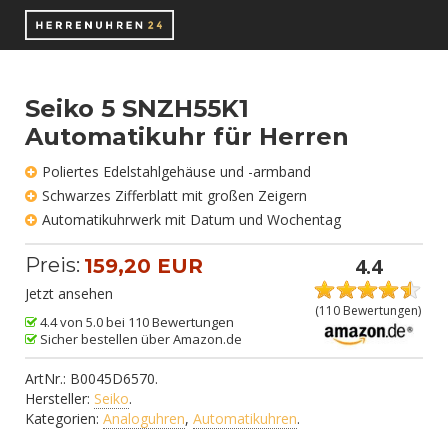
Seiko 5 SNZH55K1
Automatikuhr für Herren
Poliertes Edelstahlgehäuse und -armband
Schwarzes Zifferblatt mit großen Zeigern
Automatikuhrwerk mit Datum und Wochentag
Preis:
4.4
159,20 EUR
Jetzt ansehen
(
110
Bewertungen)
4.4 von 5.0 bei 110 Bewertungen
Sicher bestellen über Amazon.de
ArtNr.:
B0045D6570
.
Hersteller:
Seiko
.
Kategorien:
Analoguhren
,
Automatikuhren
.