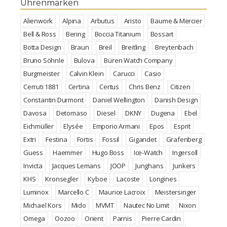
Uhrenmarken
Alienwork
Alpina
Arbutus
Aristo
Baume & Mercier
Bell & Ross
Bering
Boccia Titanium
Bossart
Botta Design
Braun
Breil
Breitling
Breytenbach
Bruno Söhnle
Bulova
Büren Watch Company
Burgmeister
Calvin Klein
Carucci
Casio
Cerruti 1881
Certina
Certus
Chris Benz
Citizen
Constantin Durmont
Daniel Wellington
Danish Design
Davosa
Detomaso
Diesel
DKNY
Dugena
Ebel
Eichmüller
Elysée
Emporio Armani
Epos
Esprit
Extri
Festina
Fortis
Fossil
Gigandet
Grafenberg
Guess
Haemmer
Hugo Boss
Ice-Watch
Ingersoll
Invicta
Jacques Lemans
JOOP
Junghans
Junkers
KHS
Kronsegler
Kyboe
Lacoste
Longines
Luminox
Marcello C
Maurice Lacroix
Meistersinger
Michael Kors
Mido
MVMT
Nautec No Limit
Nixon
Omega
Oozoo
Orient
Parnis
Pierre Cardin