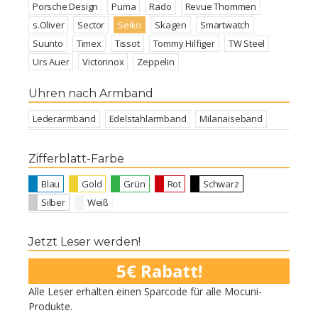
Porsche Design
Puma
Rado
Revue Thommen
s.Oliver
Sector
Seiko
Skagen
Smartwatch
Suunto
Timex
Tissot
Tommy Hilfiger
TW Steel
Urs Auer
Victorinox
Zeppelin
Uhren nach Armband
Lederarmband
Edelstahlarmband
Milanaiseband
Zifferblatt-Farbe
Blau
Gold
Grün
Rot
Schwarz
Silber
Weiß
Jetzt Leser werden!
5€ Rabatt!
Alle Leser erhalten einen Sparcode für alle Mocuni-
Produkte.