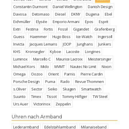
Constantin Durmont
Daniel Wellington
Danish Design
Davosa
Detomaso
Diesel
DKNY
Dugena
Ebel
Eichmüller
Elysée
Emporio Armani
Epos
Esprit
Extri
Festina
Fortis
Fossil
Gigandet
Grafenberg
Guess
Haemmer
Hugo Boss
Ice-Watch
Ingersoll
Invicta
Jacques Lemans
JOOP
Junghans
Junkers
KHS
Kronsegler
Kyboe
Lacoste
Longines
Luminox
Marcello C
Maurice Lacroix
Meistersinger
Michael Kors
Mido
MVMT
Nautec No Limit
Nixon
Omega
Oozoo
Orient
Parnis
Pierre Cardin
Porsche Design
Puma
Rado
Revue Thommen
s.Oliver
Sector
Seiko
Skagen
Smartwatch
Suunto
Timex
Tissot
Tommy Hilfiger
TW Steel
Urs Auer
Victorinox
Zeppelin
Uhren nach Armband
Lederarmband
Edelstahlarmband
Milanaiseband