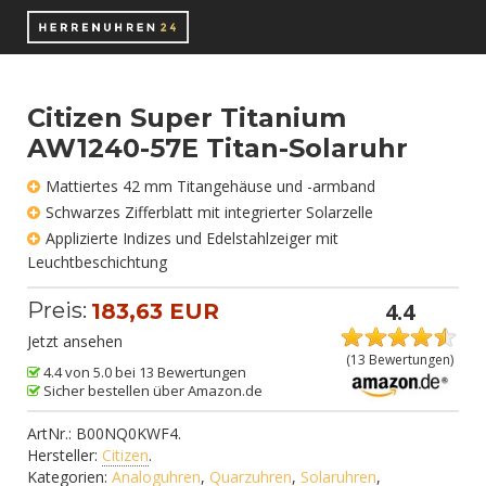
Citizen Super Titanium
AW1240-57E Titan-Solaruhr
Mattiertes 42 mm Titangehäuse und -armband
Schwarzes Zifferblatt mit integrierter Solarzelle
Applizierte Indizes und Edelstahlzeiger mit
Leuchtbeschichtung
Preis:
4.4
183,63 EUR
Jetzt ansehen
(
13
Bewertungen)
4.4 von 5.0 bei 13 Bewertungen
Sicher bestellen über Amazon.de
ArtNr.:
B00NQ0KWF4
.
Hersteller:
Citizen
.
Kategorien:
Analoguhren
,
Quarzuhren
,
Solaruhren
,