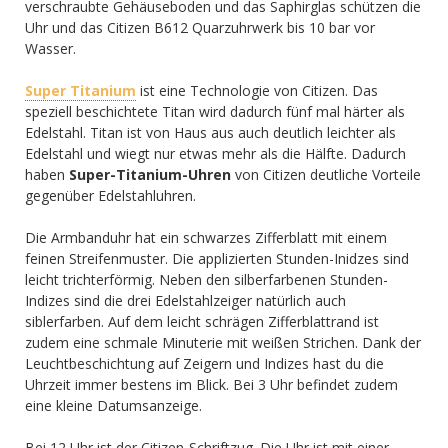
verschraubte Gehäuseboden und das Saphirglas schützen die
Uhr und das Citizen B612 Quarzuhrwerk bis 10 bar vor
Wasser.
Super Titanium
ist eine Technologie von Citizen. Das
speziell beschichtete Titan wird dadurch fünf mal härter als
Edelstahl. Titan ist von Haus aus auch deutlich leichter als
Edelstahl und wiegt nur etwas mehr als die Hälfte. Dadurch
haben
Super-Titanium-Uhren
von Citizen deutliche Vorteile
gegenüber Edelstahluhren.
Die Armbanduhr hat ein schwarzes Zifferblatt mit einem
feinen Streifenmuster. Die applizierten Stunden-Inidzes sind
leicht trichterförmig. Neben den silberfarbenen Stunden-
Indizes sind die drei Edelstahlzeiger natürlich auch
siblerfarben. Auf dem leicht schrägen Zifferblattrand ist
zudem eine schmale Minuterie mit weißen Strichen. Dank der
Leuchtbeschichtung auf Zeigern und Indizes hast du die
Uhrzeit immer bestens im Blick. Bei 3 Uhr befindet zudem
eine kleine Datumsanzeige.
Bei 12 Uhr ist der Citizen-Schriftzug. Die Uhr ist mit einer