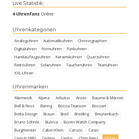
Live Statistik:
4 Uhrenfans
Online
Uhrenkategorien
Analoguhren
Automatikuhren
Chronographen
Digitaluhren
Formuhren
Funkuhren
Handaufzugsuhren
Keramikuhren
Quarzuhren
Retrouhren
Solaruhren
Taucheruhren
Titanuhren
XXL-Uhren
Uhrenmarken
Alienwork
Alpina
Arbutus
Aristo
Baume & Mercier
Bell & Ross
Bering
Boccia Titanium
Bossart
Botta Design
Braun
Breil
Breitling
Breytenbach
Bruno Söhnle
Bulova
Büren Watch Company
Burgmeister
Calvin Klein
Carucci
Casio
Cerruti 1881
Certina
Certus
Chris Benz
Citizen