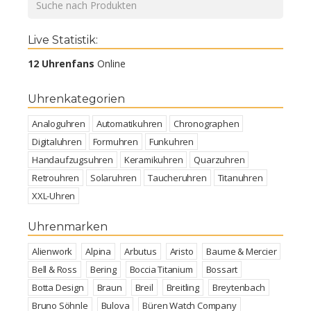
Live Statistik:
12 Uhrenfans
Online
Uhrenkategorien
Analoguhren
Automatikuhren
Chronographen
Digitaluhren
Formuhren
Funkuhren
Handaufzugsuhren
Keramikuhren
Quarzuhren
Retrouhren
Solaruhren
Taucheruhren
Titanuhren
XXL-Uhren
Uhrenmarken
Alienwork
Alpina
Arbutus
Aristo
Baume & Mercier
Bell & Ross
Bering
Boccia Titanium
Bossart
Botta Design
Braun
Breil
Breitling
Breytenbach
Bruno Söhnle
Bulova
Büren Watch Company