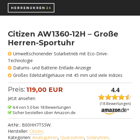
Citizen AW1360-12H – Große
Herren-Sportuhr
Umweltschonender Solarbetrieb mit Eco-Drive-
Technologie
Datums- und Batterie-Entlade-Anzeige
Großes Edelstahlgehäuse mit 45 mm und viele Indizes
Preis:
4.4
119,00 EUR
Jetzt ansehen
(
18
Bewertungen)
4.4 von 5.0 bei 18 Bewertungen
Sicher bestellen über Amazon.de
ArtNr.:
B00HH7TS5W
.
Hersteller:
Citizen
.
Kategorien:
Analoguhren
,
Quarzuhren
,
Solaruhren
.