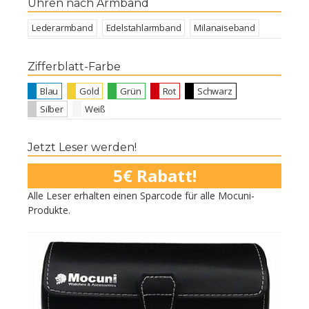
Uhren nach Armband
Lederarmband
Edelstahlarmband
Milanaiseband
Zifferblatt-Farbe
Blau
Gold
Grün
Rot
Schwarz
Silber
Weiß
Jetzt Leser werden!
5€ Rabatt!
Alle Leser erhalten einen Sparcode für alle Mocuni-
Produkte.