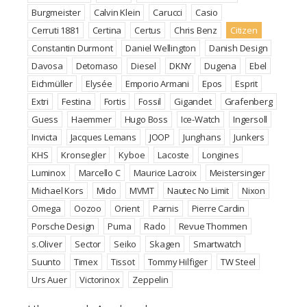
Burgmeister
Calvin Klein
Carucci
Casio
Cerruti 1881
Certina
Certus
Chris Benz
Citizen
Constantin Durmont
Daniel Wellington
Danish Design
Davosa
Detomaso
Diesel
DKNY
Dugena
Ebel
Eichmüller
Elysée
Emporio Armani
Epos
Esprit
Extri
Festina
Fortis
Fossil
Gigandet
Grafenberg
Guess
Haemmer
Hugo Boss
Ice-Watch
Ingersoll
Invicta
Jacques Lemans
JOOP
Junghans
Junkers
KHS
Kronsegler
Kyboe
Lacoste
Longines
Luminox
Marcello C
Maurice Lacroix
Meistersinger
Michael Kors
Mido
MVMT
Nautec No Limit
Nixon
Omega
Oozoo
Orient
Parnis
Pierre Cardin
Porsche Design
Puma
Rado
Revue Thommen
s.Oliver
Sector
Seiko
Skagen
Smartwatch
Suunto
Timex
Tissot
Tommy Hilfiger
TW Steel
Urs Auer
Victorinox
Zeppelin