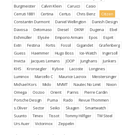
Burgmeister
Calvin Klein
Carucci
Casio
Cerruti 1881
Certina
Certus
Chris Benz
Citizen
Constantin Durmont
Daniel Wellington
Danish Design
Davosa
Detomaso
Diesel
DKNY
Dugena
Ebel
Eichmüller
Elysée
Emporio Armani
Epos
Esprit
Extri
Festina
Fortis
Fossil
Gigandet
Grafenberg
Guess
Haemmer
Hugo Boss
Ice-Watch
Ingersoll
Invicta
Jacques Lemans
JOOP
Junghans
Junkers
KHS
Kronsegler
Kyboe
Lacoste
Longines
Luminox
Marcello C
Maurice Lacroix
Meistersinger
Michael Kors
Mido
MVMT
Nautec No Limit
Nixon
Omega
Oozoo
Orient
Parnis
Pierre Cardin
Porsche Design
Puma
Rado
Revue Thommen
s.Oliver
Sector
Seiko
Skagen
Smartwatch
Suunto
Timex
Tissot
Tommy Hilfiger
TW Steel
Urs Auer
Victorinox
Zeppelin