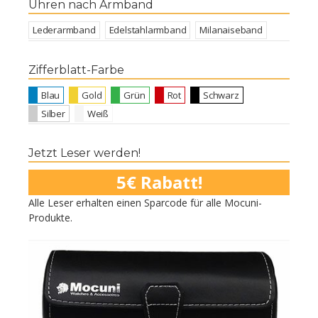
Uhren nach Armband
Lederarmband
Edelstahlarmband
Milanaiseband
Zifferblatt-Farbe
Blau
Gold
Grün
Rot
Schwarz
Silber
Weiß
Jetzt Leser werden!
5€ Rabatt!
Alle Leser erhalten einen Sparcode für alle Mocuni-
Produkte.