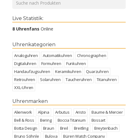
Live Statistik:
8 Uhrenfans
Online
Uhrenkategorien
Analoguhren
Automatikuhren
Chronographen
Digitaluhren
Formuhren
Funkuhren
Handaufzugsuhren
Keramikuhren
Quarzuhren
Retrouhren
Solaruhren
Taucheruhren
Titanuhren
XXL-Uhren
Uhrenmarken
Alienwork
Alpina
Arbutus
Aristo
Baume & Mercier
Bell & Ross
Bering
Boccia Titanium
Bossart
Botta Design
Braun
Breil
Breitling
Breytenbach
Bruno Söhnle
Bulova
Büren Watch Company