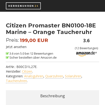
Citizen Promaster BN0100-18E
Marine – Orange Taucheruhr
Preis:
3.6
199,00 EUR
Jetzt ansehen
(
12
Bewertungen)
3.6 von 5.0 bei 12 Bewertungen
Sicher bestellen über Amazon.de
ArtNr.:
B00CD1L27E
.
Hersteller:
Citizen
.
Kategorien:
Analoguhren
,
Quarzuhren
,
Solaruhren
,
Taucheruhren
.
Beschreibung