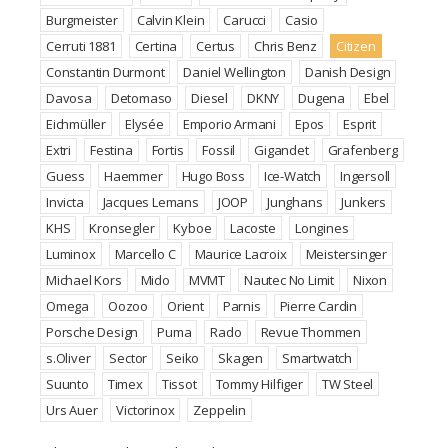
Burgmeister
Calvin Klein
Carucci
Casio
Cerruti 1881
Certina
Certus
Chris Benz
Citizen
Constantin Durmont
Daniel Wellington
Danish Design
Davosa
Detomaso
Diesel
DKNY
Dugena
Ebel
Eichmüller
Elysée
Emporio Armani
Epos
Esprit
Extri
Festina
Fortis
Fossil
Gigandet
Grafenberg
Guess
Haemmer
Hugo Boss
Ice-Watch
Ingersoll
Invicta
Jacques Lemans
JOOP
Junghans
Junkers
KHS
Kronsegler
Kyboe
Lacoste
Longines
Luminox
Marcello C
Maurice Lacroix
Meistersinger
Michael Kors
Mido
MVMT
Nautec No Limit
Nixon
Omega
Oozoo
Orient
Parnis
Pierre Cardin
Porsche Design
Puma
Rado
Revue Thommen
s.Oliver
Sector
Seiko
Skagen
Smartwatch
Suunto
Timex
Tissot
Tommy Hilfiger
TW Steel
Urs Auer
Victorinox
Zeppelin