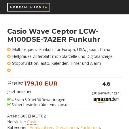
Casio Wave Ceptor LCW-
M100DSE-7A2ER Funkuhr
Multifrequenz-Funkuhr für Europa, USA, Japan, China
Hellgraues Zifferblatt mit Solarzelle und Digitalanzeige
Stoppfunktion, auto. Kalender, Timer und Alarm
Preis:
4.6
179,10 EUR
Jetzt ansehen
(
30
Bewertungen)
4.6 von 5.0 bei 30 Bewertungen
Sicher bestellen über Amazon.de
ArtNr.:
B00EHADT02
.
Hersteller:
Casio
.
Kategorien:
Analoguhren
,
Digitaluhren
,
Funkuhren
,