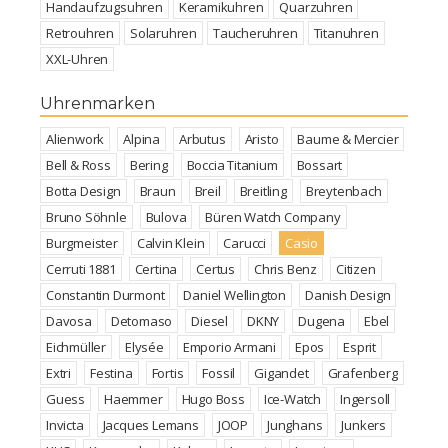
Handaufzugsuhren
Keramikuhren
Quarzuhren
Retrouhren
Solaruhren
Taucheruhren
Titanuhren
XXL-Uhren
Uhrenmarken
Alienwork
Alpina
Arbutus
Aristo
Baume & Mercier
Bell & Ross
Bering
Boccia Titanium
Bossart
Botta Design
Braun
Breil
Breitling
Breytenbach
Bruno Söhnle
Bulova
Büren Watch Company
Burgmeister
Calvin Klein
Carucci
Casio
Cerruti 1881
Certina
Certus
Chris Benz
Citizen
Constantin Durmont
Daniel Wellington
Danish Design
Davosa
Detomaso
Diesel
DKNY
Dugena
Ebel
Eichmüller
Elysée
Emporio Armani
Epos
Esprit
Extri
Festina
Fortis
Fossil
Gigandet
Grafenberg
Guess
Haemmer
Hugo Boss
Ice-Watch
Ingersoll
Invicta
Jacques Lemans
JOOP
Junghans
Junkers