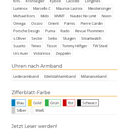
KHS
Kronsegler
Kyboe
Lacoste
Longines
Luminox
Marcello C
Maurice Lacroix
Meistersinger
Michael Kors
Mido
MVMT
Nautec No Limit
Nixon
Omega
Oozoo
Orient
Parnis
Pierre Cardin
Porsche Design
Puma
Rado
Revue Thommen
s.Oliver
Sector
Seiko
Skagen
Smartwatch
Suunto
Timex
Tissot
Tommy Hilfiger
TW Steel
Urs Auer
Victorinox
Zeppelin
Uhren nach Armband
Lederarmband
Edelstahlarmband
Milanaiseband
Zifferblatt-Farbe
Blau
Gold
Grün
Rot
Schwarz
Silber
Weiß
Jetzt Leser werden!