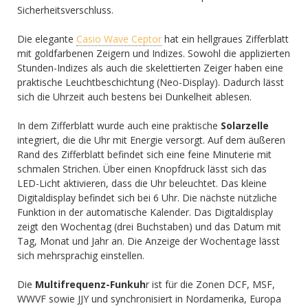
Sicherheitsverschluss.
Die elegante
Casio Wave Ceptor
hat ein hellgraues Zifferblatt
mit goldfarbenen Zeigern und Indizes. Sowohl die applizierten
Stunden-Indizes als auch die skelettierten Zeiger haben eine
praktische Leuchtbeschichtung (Neo-Display). Dadurch lässt
sich die Uhrzeit auch bestens bei Dunkelheit ablesen.
In dem Zifferblatt wurde auch eine praktische
Solarzelle
integriert, die die Uhr mit Energie versorgt. Auf dem äußeren
Rand des Zifferblatt befindet sich eine feine Minuterie mit
schmalen Strichen. Über einen Knopfdruck lässt sich das
LED-Licht aktivieren, dass die Uhr beleuchtet. Das kleine
Digitaldisplay befindet sich bei 6 Uhr. Die nächste nützliche
Funktion in der automatische Kalender. Das Digitaldisplay
zeigt den Wochentag (drei Buchstaben) und das Datum mit
Tag, Monat und Jahr an. Die Anzeige der Wochentage lässt
sich mehrsprachig einstellen.
Die
Multifrequenz-Funkuh
r ist für die Zonen DCF, MSF,
WWVF sowie JJY und synchronisiert in Nordamerika, Europa