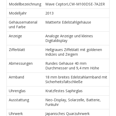
Modellbezeichnung
Wave CeptorLCW-M100DSE-7A2ER
Modelljahr
2013
Gehäusematerial
Mattierte Edelstahlgehäuse
und Farbe
Anzeige
Analoge Anzeige und kleines
Digitaldisplay
Zifferblatt
Hellgraues Ziffeblatt mit goldenen
Indizes und Zeigern
Abmessungen
Rundes Gehäuse 40 mm
Durchmesser und 9,4 mm Höhe
Armband
18 mm breites Edelstahlarmband mit
Sicherheitsfaltschließe
Uhrenglas
Kratzfestes Saphirglas
Ausstattung
Neo-Display, Solarzelle, Batterie,
Funkuhr
Uhrwerk
Japanisches Quarzuhrwerk