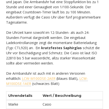
und Japan. Die Armbanduhr hat eine Stoppfunktion bis zu 1
Stunde und einer Genauigkeit von 1/100-Sekunde. Der
eingebaut Countdown-Timer läuft bis zu 100 Minuten.
Außerdem verfügt die Casio Uhr über fünf programmierbare
Tagesalarme.
Die Uhrzeit kann sowohl im 12-Stunden- als auch 24-
Stunden-Format dargestellt werden. Die eingebaut
Ladekontrollanzeige zeigt die momentane Batterieladung
(Typ: CTL920) an. Ein
kratzfestes Saphirglas
schützt die
Uhr vor Beschädigung und Schmutz. Die Casio ist laut ISO
22810 bis 5 bar wasserdicht, allzu starker Wasserkontakt
sollte aber vermieden werden.
Die Armbanduhr ist auch mit in anderen Versionen
erhältlich:
LCW-M100DSE-2AER
(blaues Blatt),
LCW-
M100DSE-1AER
(schwarzes Blatt)
Uhrendetails
Wert / Beschreibung
Marke
Casio