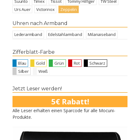
Suunto
Timex
Tissot
Tommy Hilfiger
TW Steel
Urs Auer
Victorinox
Zeppelin
Uhren nach Armband
Lederarmband
Edelstahlarmband
Milanaiseband
Zifferblatt-Farbe
Blau
Gold
Grün
Rot
Schwarz
Silber
Weiß
Jetzt Leser werden!
5€ Rabatt!
Alle Leser erhalten einen Sparcode für alle Mocuni-
Produkte.