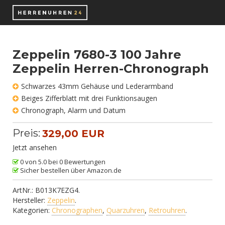
Zeppelin 7680-3 100 Jahre
Zeppelin Herren-Chronograph
Schwarzes 43mm Gehäuse und Lederarmband
Beiges Zifferblatt mit drei Funktionsaugen
Chronograph, Alarm und Datum
Preis:
329,00 EUR
Jetzt ansehen
0 von 5.0 bei 0 Bewertungen
Sicher bestellen über Amazon.de
ArtNr.:
B013K7EZG4
.
Hersteller:
Zeppelin
.
Kategorien:
Chronographen
,
Quarzuhren
,
Retrouhren
.