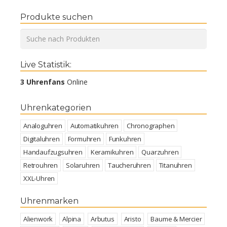
Produkte suchen
Live Statistik:
3 Uhrenfans
Online
Uhrenkategorien
Analoguhren
Automatikuhren
Chronographen
Digitaluhren
Formuhren
Funkuhren
Handaufzugsuhren
Keramikuhren
Quarzuhren
Retrouhren
Solaruhren
Taucheruhren
Titanuhren
XXL-Uhren
Uhrenmarken
Alienwork
Alpina
Arbutus
Aristo
Baume & Mercier