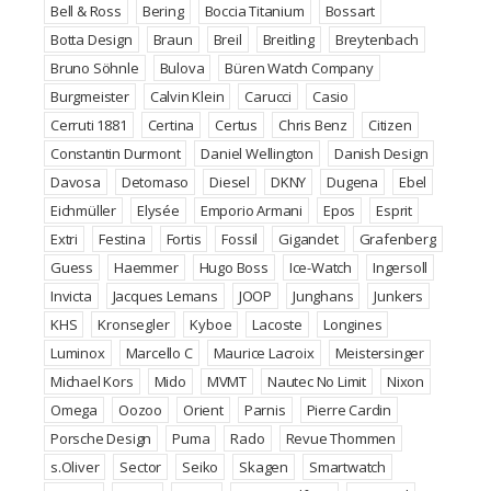
Bell & Ross
Bering
Boccia Titanium
Bossart
Botta Design
Braun
Breil
Breitling
Breytenbach
Bruno Söhnle
Bulova
Büren Watch Company
Burgmeister
Calvin Klein
Carucci
Casio
Cerruti 1881
Certina
Certus
Chris Benz
Citizen
Constantin Durmont
Daniel Wellington
Danish Design
Davosa
Detomaso
Diesel
DKNY
Dugena
Ebel
Eichmüller
Elysée
Emporio Armani
Epos
Esprit
Extri
Festina
Fortis
Fossil
Gigandet
Grafenberg
Guess
Haemmer
Hugo Boss
Ice-Watch
Ingersoll
Invicta
Jacques Lemans
JOOP
Junghans
Junkers
KHS
Kronsegler
Kyboe
Lacoste
Longines
Luminox
Marcello C
Maurice Lacroix
Meistersinger
Michael Kors
Mido
MVMT
Nautec No Limit
Nixon
Omega
Oozoo
Orient
Parnis
Pierre Cardin
Porsche Design
Puma
Rado
Revue Thommen
s.Oliver
Sector
Seiko
Skagen
Smartwatch