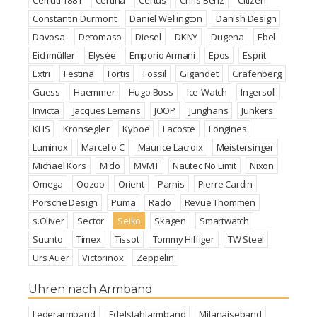
Constantin Durmont
Daniel Wellington
Danish Design
Davosa
Detomaso
Diesel
DKNY
Dugena
Ebel
Eichmüller
Elysée
Emporio Armani
Epos
Esprit
Extri
Festina
Fortis
Fossil
Gigandet
Grafenberg
Guess
Haemmer
Hugo Boss
Ice-Watch
Ingersoll
Invicta
Jacques Lemans
JOOP
Junghans
Junkers
KHS
Kronsegler
Kyboe
Lacoste
Longines
Luminox
Marcello C
Maurice Lacroix
Meistersinger
Michael Kors
Mido
MVMT
Nautec No Limit
Nixon
Omega
Oozoo
Orient
Parnis
Pierre Cardin
Porsche Design
Puma
Rado
Revue Thommen
s.Oliver
Sector
Seiko
Skagen
Smartwatch
Suunto
Timex
Tissot
Tommy Hilfiger
TW Steel
Urs Auer
Victorinox
Zeppelin
Uhren nach Armband
Lederarmband
Edelstahlarmband
Milanaiseband