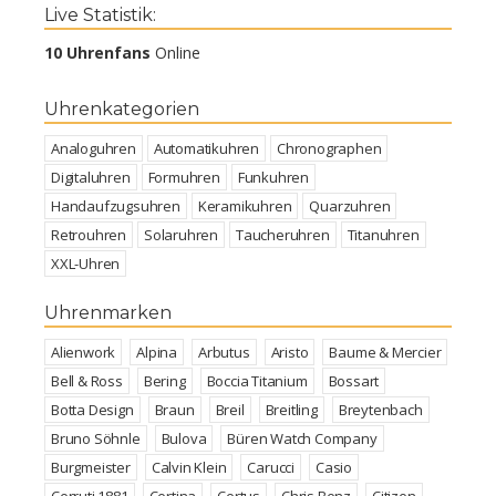
Live Statistik:
10 Uhrenfans
Online
Uhrenkategorien
Analoguhren
Automatikuhren
Chronographen
Digitaluhren
Formuhren
Funkuhren
Handaufzugsuhren
Keramikuhren
Quarzuhren
Retrouhren
Solaruhren
Taucheruhren
Titanuhren
XXL-Uhren
Uhrenmarken
Alienwork
Alpina
Arbutus
Aristo
Baume & Mercier
Bell & Ross
Bering
Boccia Titanium
Bossart
Botta Design
Braun
Breil
Breitling
Breytenbach
Bruno Söhnle
Bulova
Büren Watch Company
Burgmeister
Calvin Klein
Carucci
Casio
Cerruti 1881
Certina
Certus
Chris Benz
Citizen