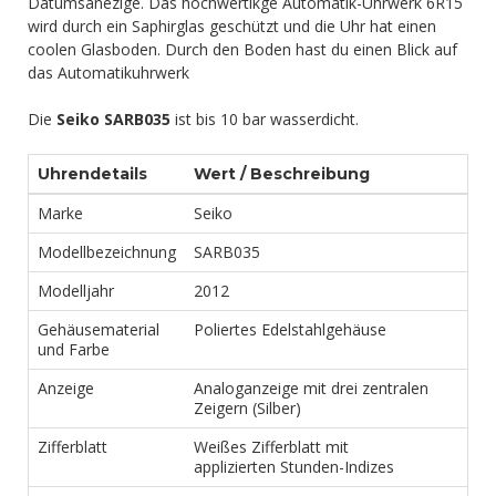
Datumsanezige. Das hochwertikge Automatik-Uhrwerk 6R15
wird durch ein Saphirglas geschützt und die Uhr hat einen
coolen Glasboden. Durch den Boden hast du einen Blick auf
das Automatikuhrwerk
Die
Seiko SARB035
ist bis 10 bar wasserdicht.
Uhrendetails
Wert / Beschreibung
Marke
Seiko
Modellbezeichnung
SARB035
Modelljahr
2012
Gehäusematerial
Poliertes Edelstahlgehäuse
und Farbe
Anzeige
Analoganzeige mit drei zentralen
Zeigern (Silber)
Zifferblatt
Weißes Zifferblatt mit
applizierten Stunden-Indizes