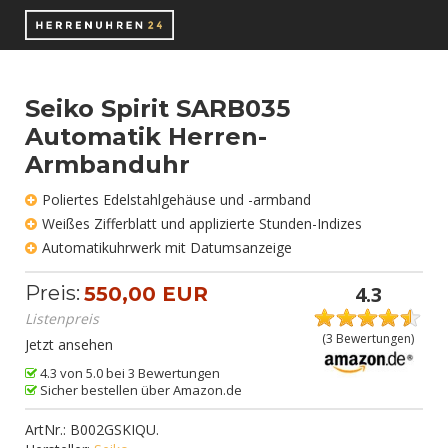
Seiko Spirit SARB035
Automatik Herren-
Armbanduhr
Poliertes Edelstahlgehäuse und -armband
Weißes Zifferblatt und applizierte Stunden-Indizes
Automatikuhrwerk mit Datumsanzeige
Preis:
4.3
550,00 EUR
Listenpreis
(
3
Bewertungen)
Jetzt ansehen
4.3 von 5.0 bei 3 Bewertungen
Sicher bestellen über Amazon.de
ArtNr.:
B002GSKIQU
.