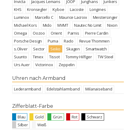
Invicta
Jacques Lemans
JOOP
Junghans
Junkers
KHS
Kronsegler
Kyboe
Lacoste
Longines
Luminox
Marcello C
Maurice Lacroix
Meistersinger
Michael Kors
Mido
MVMT
Nautec No Limit
Nixon
Omega
Oozoo
Orient
Parnis
Pierre Cardin
Porsche Design
Puma
Rado
Revue Thommen
s.Oliver
Sector
Seiko
Skagen
Smartwatch
Suunto
Timex
Tissot
Tommy Hilfiger
TW Steel
Urs Auer
Victorinox
Zeppelin
Uhren nach Armband
Lederarmband
Edelstahlarmband
Milanaiseband
Zifferblatt-Farbe
Blau
Gold
Grün
Rot
Schwarz
Silber
Weiß