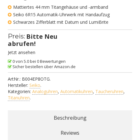
Mattiertes 44 mm Titangehäuse und -armband
Seiko 6R15 Automatik-Uhrwerk mit Handaufzug
Schwarzes Zifferblatt mit Datum und LumiBrite
Bitte Neu
Preis:
abrufen!
Jetzt ansehen
0 von 5.0 bei 0 Bewertungen
Sicher bestellen über Amazon.de
ArtNr.:
B004EP8OTG
.
Hersteller:
Seiko
.
Kategorien:
Analoguhren
,
Automatikuhren
,
Taucheruhren
,
Titanuhren
.
Beschreibung
Reviews