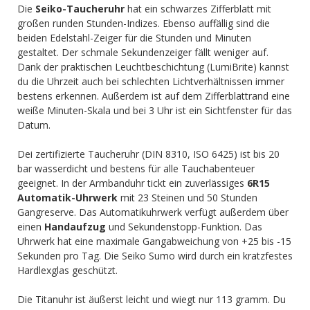
Die
Seiko-Taucheruhr
hat ein schwarzes Zifferblatt mit
großen runden Stunden-Indizes. Ebenso auffällig sind die
beiden Edelstahl-Zeiger für die Stunden und Minuten
gestaltet. Der schmale Sekundenzeiger fällt weniger auf.
Dank der praktischen Leuchtbeschichtung (LumiBrite) kannst
du die Uhrzeit auch bei schlechten Lichtverhältnissen immer
bestens erkennen. Außerdem ist auf dem Zifferblattrand eine
weiße Minuten-Skala und bei 3 Uhr ist ein Sichtfenster für das
Datum.
Dei zertifizierte Taucheruhr (DIN 8310, ISO 6425) ist bis 20
bar wasserdicht und bestens für alle Tauchabenteuer
geeignet. In der Armbanduhr tickt ein zuverlässiges
6R15
Automatik-Uhrwerk
mit 23 Steinen und 50 Stunden
Gangreserve. Das Automatikuhrwerk verfügt außerdem über
einen
Handaufzug
und Sekundenstopp-Funktion. Das
Uhrwerk hat eine maximale Gangabweichung von +25 bis -15
Sekunden pro Tag. Die Seiko Sumo wird durch ein kratzfestes
Hardlexglas geschützt.
Die Titanuhr ist äußerst leicht und wiegt nur 113 gramm. Du