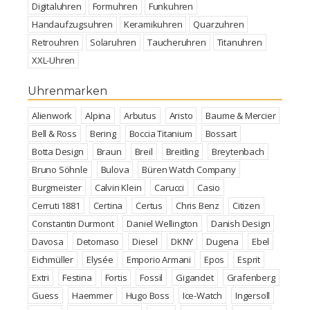
Digitaluhren
Formuhren
Funkuhren
Handaufzugsuhren
Keramikuhren
Quarzuhren
Retrouhren
Solaruhren
Taucheruhren
Titanuhren
XXL-Uhren
Uhrenmarken
Alienwork
Alpina
Arbutus
Aristo
Baume & Mercier
Bell & Ross
Bering
Boccia Titanium
Bossart
Botta Design
Braun
Breil
Breitling
Breytenbach
Bruno Söhnle
Bulova
Büren Watch Company
Burgmeister
Calvin Klein
Carucci
Casio
Cerruti 1881
Certina
Certus
Chris Benz
Citizen
Constantin Durmont
Daniel Wellington
Danish Design
Davosa
Detomaso
Diesel
DKNY
Dugena
Ebel
Eichmüller
Elysée
Emporio Armani
Epos
Esprit
Extri
Festina
Fortis
Fossil
Gigandet
Grafenberg
Guess
Haemmer
Hugo Boss
Ice-Watch
Ingersoll