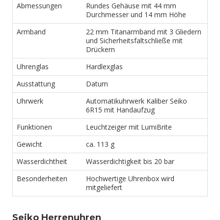
Abmessungen
Rundes Gehäuse mit 44 mm
Durchmesser und 14 mm Höhe
Armband
22 mm Titanarmband mit 3 Gliedern
und Sicherheitsfaltschließe mit
Drückern
Uhrenglas
Hardlexglas
Ausstattung
Datum
Uhrwerk
Automatikuhrwerk Kaliber Seiko
6R15 mit Handaufzug
Funktionen
Leuchtzeiger mit LumiBrite
Gewicht
ca. 113 g
Wasserdichtheit
Wasserdichtigkeit bis 20 bar
Besonderheiten
Hochwertige Uhrenbox wird
mitgeliefert
Seiko Herrenuhren