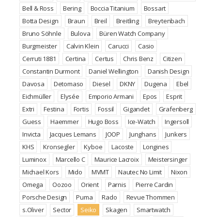
Bell & Ross
Bering
Boccia Titanium
Bossart
Botta Design
Braun
Breil
Breitling
Breytenbach
Bruno Söhnle
Bulova
Büren Watch Company
Burgmeister
Calvin Klein
Carucci
Casio
Cerruti 1881
Certina
Certus
Chris Benz
Citizen
Constantin Durmont
Daniel Wellington
Danish Design
Davosa
Detomaso
Diesel
DKNY
Dugena
Ebel
Eichmüller
Elysée
Emporio Armani
Epos
Esprit
Extri
Festina
Fortis
Fossil
Gigandet
Grafenberg
Guess
Haemmer
Hugo Boss
Ice-Watch
Ingersoll
Invicta
Jacques Lemans
JOOP
Junghans
Junkers
KHS
Kronsegler
Kyboe
Lacoste
Longines
Luminox
Marcello C
Maurice Lacroix
Meistersinger
Michael Kors
Mido
MVMT
Nautec No Limit
Nixon
Omega
Oozoo
Orient
Parnis
Pierre Cardin
Porsche Design
Puma
Rado
Revue Thommen
s.Oliver
Sector
Seiko
Skagen
Smartwatch