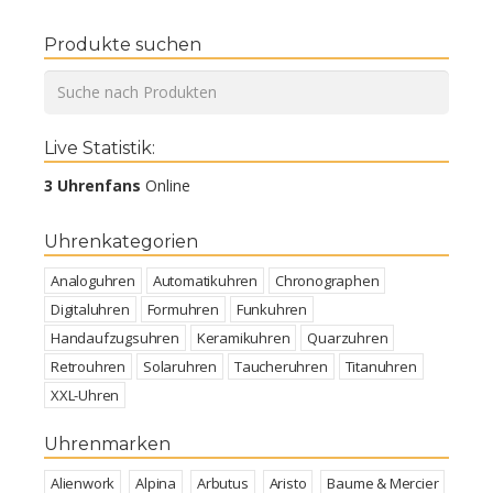
Produkte suchen
Live Statistik:
3 Uhrenfans
Online
Uhrenkategorien
Analoguhren
Automatikuhren
Chronographen
Digitaluhren
Formuhren
Funkuhren
Handaufzugsuhren
Keramikuhren
Quarzuhren
Retrouhren
Solaruhren
Taucheruhren
Titanuhren
XXL-Uhren
Uhrenmarken
Alienwork
Alpina
Arbutus
Aristo
Baume & Mercier