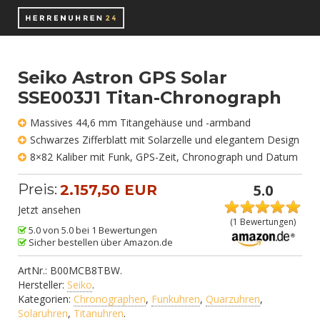
Seiko Astron GPS Solar
SSE003J1 Titan-Chronograph
Massives 44,6 mm Titangehäuse und -armband
Schwarzes Zifferblatt mit Solarzelle und elegantem Design
8×82 Kaliber mit Funk, GPS-Zeit, Chronograph und Datum
Preis:
5.0
2.157,50 EUR
Jetzt ansehen
(
1
Bewertungen)
5.0 von 5.0 bei 1 Bewertungen
Sicher bestellen über Amazon.de
ArtNr.:
B00MCB8TBW
.
Hersteller:
Seiko
.
Kategorien:
Chronographen
,
Funkuhren
,
Quarzuhren
,
Solaruhren
,
Titanuhren
.