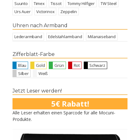
Suunto
Timex
Tissot
Tommy Hilfiger
TW Steel
Urs Auer
Victorinox
Zeppelin
Uhren nach Armband
Lederarmband
Edelstahlarmband
Milanaiseband
Zifferblatt-Farbe
Blau
Gold
Grün
Rot
Schwarz
Silber
Weiß
Jetzt Leser werden!
5€ Rabatt!
Alle Leser erhalten einen Sparcode für alle Mocuni-
Produkte.