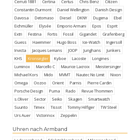
Cerruti 1881
Certina
Certus
Chris Benz
Citizen
Constantin Durmont
Daniel Wellington
Danish Design
Davosa
Detomaso
Diesel
DKNY
Dugena
Ebel
Eichmüller
Elysée
Emporio Armani
Epos
Esprit
Extri
Festina
Fortis
Fossil
Gigandet
Grafenberg
Guess
Haemmer
Hugo Boss
Ice-Watch
Ingersoll
Invicta
Jacques Lemans
JOOP
Junghans
Junkers
KHS
Kronsegler
Kyboe
Lacoste
Longines
Luminox
Marcello C
Maurice Lacroix
Meistersinger
Michael Kors
Mido
MVMT
Nautec No Limit
Nixon
Omega
Oozoo
Orient
Parnis
Pierre Cardin
Porsche Design
Puma
Rado
Revue Thommen
s.Oliver
Sector
Seiko
Skagen
Smartwatch
Suunto
Timex
Tissot
Tommy Hilfiger
TW Steel
Urs Auer
Victorinox
Zeppelin
Uhren nach Armband