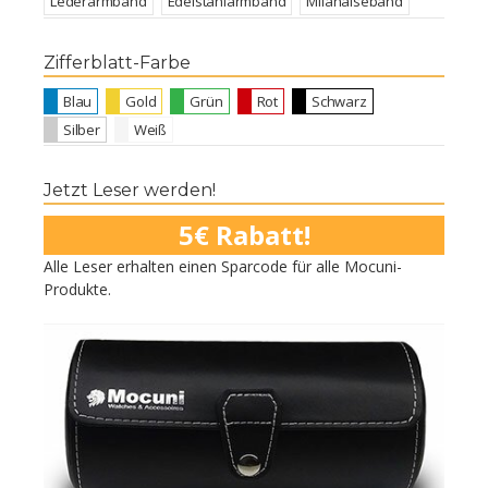
Lederarmband
Edelstahlarmband
Milanaiseband
Zifferblatt-Farbe
Blau
Gold
Grün
Rot
Schwarz
Silber
Weiß
Jetzt Leser werden!
5€ Rabatt!
Alle Leser erhalten einen Sparcode für alle Mocuni-
Produkte.