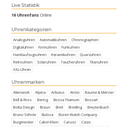
Live Statistik:
16 Uhrenfans
Online
Uhrenkategorien
Analoguhren
Automatikuhren
Chronographen
Digitaluhren
Formuhren
Funkuhren
Handaufzugsuhren
Keramikuhren
Quarzuhren
Retrouhren
Solaruhren
Taucheruhren
Titanuhren
XXL-Uhren
Uhrenmarken
Alienwork
Alpina
Arbutus
Aristo
Baume & Mercier
Bell & Ross
Bering
Boccia Titanium
Bossart
Botta Design
Braun
Breil
Breitling
Breytenbach
Bruno Söhnle
Bulova
Büren Watch Company
Burgmeister
Calvin Klein
Carucci
Casio