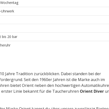
 Wochentag
-Uhrwerk
t bis 20 bar
cheruhr
0 Jahre Tradition zurückblicken. Dabei standen bei der
ordergrund. Seit den 1960er Jahren ist die Marke auch im
Jahren bietet Orient neben den hochwertigen Automatikuhr
n erster Linie bekannt für die Taucheruhren
Orient Diver
u
 der Marke Orient kannst du über unsere zuverlässig Partne