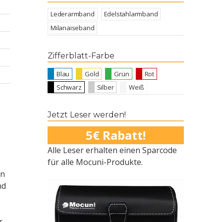
Lederarmband
Edelstahlarmband
Milanaiseband
Zifferblatt-Farbe
Blau
Gold
Grün
Rot
Schwarz
Silber
Weiß
Jetzt Leser werden!
5€ Rabatt!
Alle Leser erhalten einen Sparcode
für alle Mocuni-Produkte.
en
nd
r