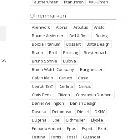
Taucheruhren
Titanuhren
XXL-Uhren
Uhrenmarken
Alienwork
Alpina
Arbutus
Aristo
Baume & Mercier
Bell & Ross
Bering
Boccia Titanium
Bossart
Botta Design
Braun
Breil
Breitling
Breytenbach
ist
Bruno Söhnle
Bulova
Büren Watch Company
Burgmeister
Calvin Klein
Carucci
Casio
Cerruti 1881
Certina
Certus
Chris Benz
Citizen
Constantin Durmont
Daniel Wellington
Danish Design
Davosa
Detomaso
Diesel
DKNY
Dugena
Ebel
Eichmüller
Elysée
Emporio Armani
Epos
Esprit
Extri
Festina
Fortis
Fossil
Gigandet