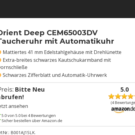
Orient Deep CEM65003DV
Taucheruhr mit Automatikuhr
Mattiertes 41 mm Edelstahlgehäuse mit Drehlünette
Extra-breites schwarzes Kautschukarmband mit
ornschließe
Schwarzes Zifferblatt und Automatik-Uhrwerk
Bitte Neu
5.0
reis:
abrufen!
(
4
Bewertunge
etzt ansehen
5.0 von 5.0 bei 4 Bewertungen
Sicher bestellen über Amazon.de
rtNr.:
B001AJ1SLK
.