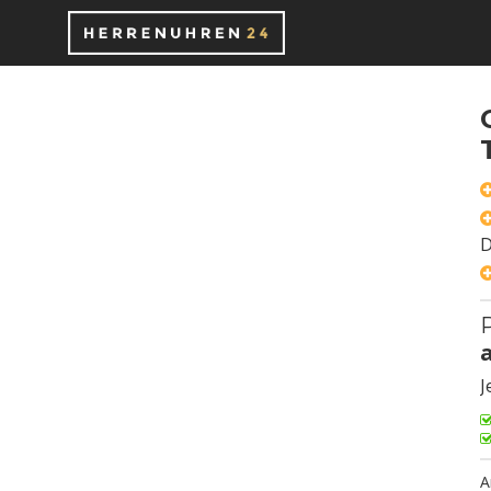
D
P
J
A