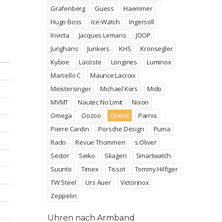
Grafenberg
Guess
Haemmer
Hugo Boss
Ice-Watch
Ingersoll
Invicta
Jacques Lemans
JOOP
Junghans
Junkers
KHS
Kronsegler
Kyboe
Lacoste
Longines
Luminox
Marcello C
Maurice Lacroix
Meistersinger
Michael Kors
Mido
MVMT
Nautec No Limit
Nixon
Omega
Oozoo
Orient
Parnis
Pierre Cardin
Porsche Design
Puma
Rado
Revue Thommen
s.Oliver
Sector
Seiko
Skagen
Smartwatch
Suunto
Timex
Tissot
Tommy Hilfiger
TW Steel
Urs Auer
Victorinox
Zeppelin
Uhren nach Armband