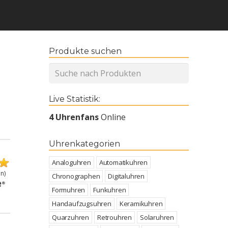
Produkte suchen
Live Statistik:
4 Uhrenfans
Online
Uhrenkategorien
Analoguhren
Automatikuhren
n)
Chronographen
Digitaluhren
Formuhren
Funkuhren
Handaufzugsuhren
Keramikuhren
Quarzuhren
Retrouhren
Solaruhren