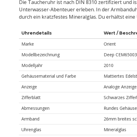
Die Taucheruhr ist nach DIN 8310 zertifiziert und i
Unterwasser-Abenteuer erleben. In der Armbanduhr
durch ein kratzfestes Mineralglas. Du erhältst ein
Uhrendetails
Wert / Beschr
Marke
Orient
Modellbezeichnung
Deep CEM6500
Modelljahr
2010
Gehäusematerial und Farbe
Mattiertes Edels
Anzeige
Analoge Anzeige
Zifferblatt
Schwarzes Zifferb
Abmessungen
Rundes Gehäuse
Armband
26mm breites sc
Uhrenglas
Mineralglas