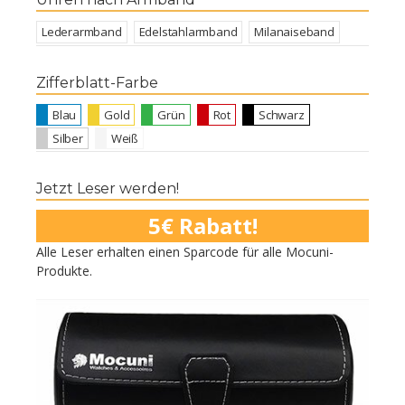
Lederarmband
Edelstahlarmband
Milanaiseband
Zifferblatt-Farbe
Blau
Gold
Grün
Rot
Schwarz
Silber
Weiß
Jetzt Leser werden!
5€ Rabatt!
Alle Leser erhalten einen Sparcode für alle Mocuni-
Produkte.