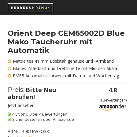
Orient Deep CEM65002D Blue
Mako Taucheruhr mit
Automatik
Mattiertes 41 mm Edelstahlgehäuse und -Armband
Blaues Zifferblatt und Drehlünette mit Minuten-Skala
EM65 Automatik-Uhrwerk mit Datum und Wochentag
Bitte Neu
Preis:
4.8
abrufen!
(
4
Bewertungen)
Jetzt ansehen
4.8 von 5.0 bei 4 Bewertungen
Sicher bestellen über Amazon.de
ArtNr.:
B001EWEQ3K
.