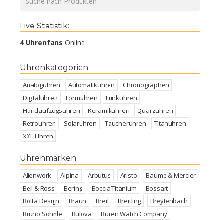
Live Statistik:
4 Uhrenfans
Online
Uhrenkategorien
Analoguhren
Automatikuhren
Chronographen
Digitaluhren
Formuhren
Funkuhren
Handaufzugsuhren
Keramikuhren
Quarzuhren
Retrouhren
Solaruhren
Taucheruhren
Titanuhren
XXL-Uhren
Uhrenmarken
Alienwork
Alpina
Arbutus
Aristo
Baume & Mercier
Bell & Ross
Bering
Boccia Titanium
Bossart
Botta Design
Braun
Breil
Breitling
Breytenbach
Bruno Söhnle
Bulova
Büren Watch Company