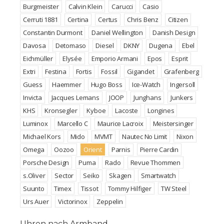
Burgmeister
Calvin Klein
Carucci
Casio
Cerruti 1881
Certina
Certus
Chris Benz
Citizen
Constantin Durmont
Daniel Wellington
Danish Design
Davosa
Detomaso
Diesel
DKNY
Dugena
Ebel
Eichmüller
Elysée
Emporio Armani
Epos
Esprit
Extri
Festina
Fortis
Fossil
Gigandet
Grafenberg
Guess
Haemmer
Hugo Boss
Ice-Watch
Ingersoll
Invicta
Jacques Lemans
JOOP
Junghans
Junkers
KHS
Kronsegler
Kyboe
Lacoste
Longines
Luminox
Marcello C
Maurice Lacroix
Meistersinger
Michael Kors
Mido
MVMT
Nautec No Limit
Nixon
Omega
Oozoo
Orient
Parnis
Pierre Cardin
Porsche Design
Puma
Rado
Revue Thommen
s.Oliver
Sector
Seiko
Skagen
Smartwatch
Suunto
Timex
Tissot
Tommy Hilfiger
TW Steel
Urs Auer
Victorinox
Zeppelin
Uhren nach Armband