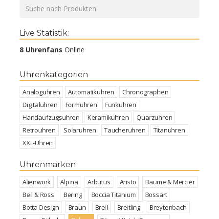
Live Statistik:
8 Uhrenfans
Online
Uhrenkategorien
Analoguhren
Automatikuhren
Chronographen
Digitaluhren
Formuhren
Funkuhren
Handaufzugsuhren
Keramikuhren
Quarzuhren
Retrouhren
Solaruhren
Taucheruhren
Titanuhren
XXL-Uhren
Uhrenmarken
Alienwork
Alpina
Arbutus
Aristo
Baume & Mercier
Bell & Ross
Bering
Boccia Titanium
Bossart
Botta Design
Braun
Breil
Breitling
Breytenbach