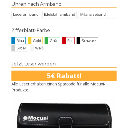
Uhren nach Armband
Lederarmband
Edelstahlarmband
Milanaiseband
Zifferblatt-Farbe
Blau
Gold
Grün
Rot
Schwarz
Silber
Weiß
Jetzt Leser werden!
5€ Rabatt!
Alle Leser erhalten einen Sparcode für alle Mocuni-
Produkte.