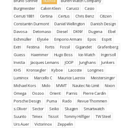
Bruno Söhnle
Bulova
Büren Watch Company
Burgmeister
Calvin Klein
Carucci
Casio
Cerruti 1881
Certina
Certus
Chris Benz
Citizen
Constantin Durmont
Daniel Wellington
Danish Design
Davosa
Detomaso
Diesel
DKNY
Dugena
Ebel
Eichmüller
Elysée
Emporio Armani
Epos
Esprit
Extri
Festina
Fortis
Fossil
Gigandet
Grafenberg
Guess
Haemmer
Hugo Boss
Ice-Watch
Ingersoll
Invicta
Jacques Lemans
JOOP
Junghans
Junkers
KHS
Kronsegler
Kyboe
Lacoste
Longines
Luminox
Marcello C
Maurice Lacroix
Meistersinger
Michael Kors
Mido
MVMT
Nautec No Limit
Nixon
Omega
Oozoo
Orient
Parnis
Pierre Cardin
Porsche Design
Puma
Rado
Revue Thommen
s.Oliver
Sector
Seiko
Skagen
Smartwatch
Suunto
Timex
Tissot
Tommy Hilfiger
TW Steel
Urs Auer
Victorinox
Zeppelin