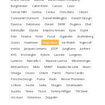
Burgmeister
Calvin Klein
Carucci
Casio
Cerruti 1881
Certina
Certus
Chris Benz
Citizen
Constantin Durmont
Daniel Wellington
Danish Design
Davosa
Detomaso
Diesel
DKNY
Dugena
Ebel
Eichmüller
Elysée
Emporio Armani
Epos
Esprit
Extri
Festina
Fortis
Fossil
Gigandet
Grafenberg
Guess
Haemmer
Hugo Boss
Ice-Watch
Ingersoll
Invicta
Jacques Lemans
JOOP
Junghans
Junkers
KHS
Kronsegler
Kyboe
Lacoste
Longines
Luminox
Marcello C
Maurice Lacroix
Meistersinger
Michael Kors
Mido
MVMT
Nautec No Limit
Nixon
Omega
Oozoo
Orient
Parnis
Pierre Cardin
Porsche Design
Puma
Rado
Revue Thommen
s.Oliver
Sector
Seiko
Skagen
Smartwatch
Suunto
Timex
Tissot
Tommy Hilfiger
TW Steel
Urs Auer
Victorinox
Zeppelin