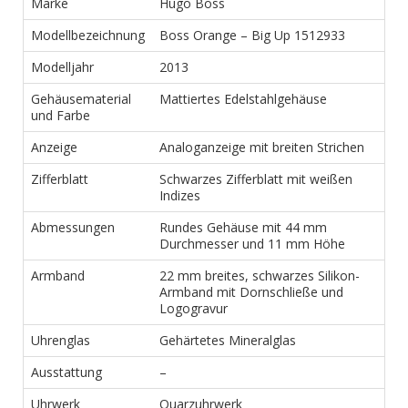
Marke
Hugo Boss
Modellbezeichnung
Boss Orange – Big Up 1512933
Modelljahr
2013
Gehäusematerial
Mattiertes Edelstahlgehäuse
und Farbe
Anzeige
Analoganzeige mit breiten Strichen
Zifferblatt
Schwarzes Zifferblatt mit weißen
Indizes
Abmessungen
Rundes Gehäuse mit 44 mm
Durchmesser und 11 mm Höhe
Armband
22 mm breites, schwarzes Silikon-
Armband mit Dornschließe und
Logogravur
Uhrenglas
Gehärtetes Mineralglas
Ausstattung
–
Uhrwerk
Quarzuhrwerk