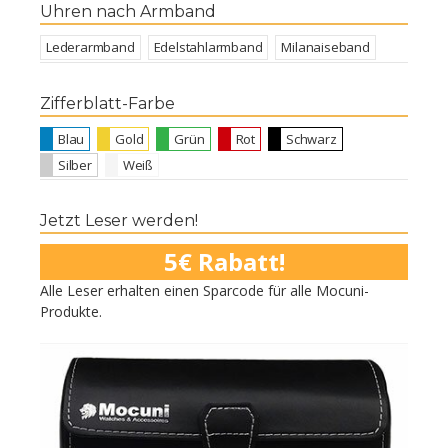
Uhren nach Armband
Lederarmband
Edelstahlarmband
Milanaiseband
Zifferblatt-Farbe
Blau
Gold
Grün
Rot
Schwarz
Silber
Weiß
Jetzt Leser werden!
5€ Rabatt!
Alle Leser erhalten einen Sparcode für alle Mocuni-
Produkte.