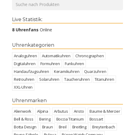
Live Statistik:
8 Uhrenfans
Online
Uhrenkategorien
Analoguhren
Automatikuhren
Chronographen
Digitaluhren
Formuhren
Funkuhren
Handaufzugsuhren
Keramikuhren
Quarzuhren
Retrouhren
Solaruhren
Taucheruhren
Titanuhren
XXL-Uhren
Uhrenmarken
Alienwork
Alpina
Arbutus
Aristo
Baume & Mercier
Bell & Ross
Bering
Boccia Titanium
Bossart
Botta Design
Braun
Breil
Breitling
Breytenbach
Bruno Söhnle
Bulova
Büren Watch Company