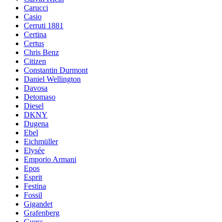
Carucci
Casio
Cerruti 1881
Certina
Certus
Chris Benz
Citizen
Constantin Durmont
Daniel Wellington
Davosa
Detomaso
Diesel
DKNY
Dugena
Ebel
Eichmüller
Elysée
Emporio Armani
Epos
Esprit
Festina
Fossil
Gigandet
Grafenberg
Guess