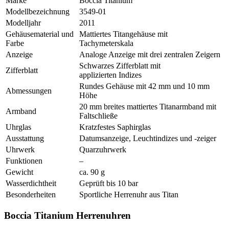
Marke
Boccia Titanium
Modellbezeichnung
3549-01
Modelljahr
2011
Gehäusematerial und
Mattiertes Titangehäuse mit
Farbe
Tachymeterskala
Anzeige
Analoge Anzeige mit drei zentralen Zeigern
Schwarzes Zifferblatt mit
Zifferblatt
applizierten Indizes
Rundes Gehäuse mit 42 mm und 10 mm
Abmessungen
Höhe
20 mm breites mattiertes Titanarmband mit
Armband
Faltschließe
Uhrglas
Kratzfestes Saphirglas
Ausstattung
Datumsanzeige, Leuchtindizes und -zeiger
Uhrwerk
Quarzuhrwerk
Funktionen
–
Gewicht
ca. 90 g
Wasserdichtheit
Geprüft bis 10 bar
Besonderheiten
Sportliche Herrenuhr aus Titan
Boccia Titanium Herrenuhren