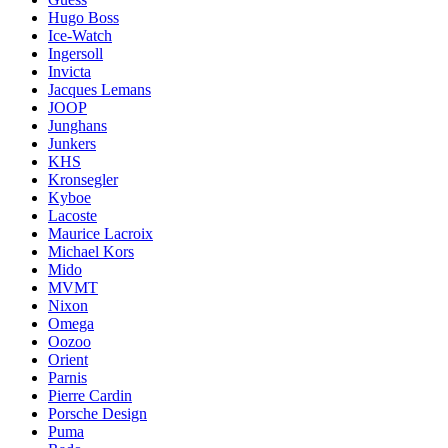
Hugo Boss
Ice-Watch
Ingersoll
Invicta
Jacques Lemans
JOOP
Junghans
Junkers
KHS
Kronsegler
Kyboe
Lacoste
Maurice Lacroix
Michael Kors
Mido
MVMT
Nixon
Omega
Oozoo
Orient
Parnis
Pierre Cardin
Porsche Design
Puma