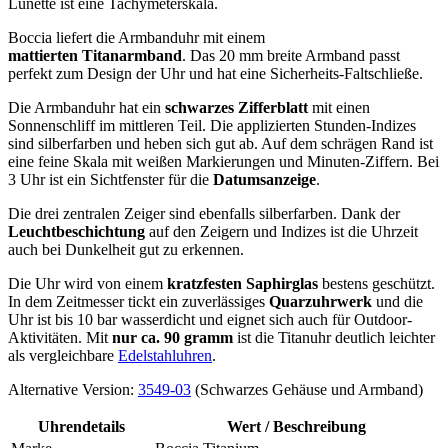
Lünette ist eine Tachymeterskala.
Boccia liefert die Armbanduhr mit einem
mattierten Titanarmband
. Das 20 mm breite Armband passt
perfekt zum Design der Uhr und hat eine Sicherheits-Faltschließe.
Die Armbanduhr hat ein
schwarzes Zifferblatt
mit einen
Sonnenschliff im mittleren Teil. Die applizierten Stunden-Indizes
sind silberfarben und heben sich gut ab. Auf dem schrägen Rand ist
eine feine Skala mit weißen Markierungen und Minuten-Ziffern. Bei
3 Uhr ist ein Sichtfenster für die
Datumsanzeige
.
Die drei zentralen Zeiger sind ebenfalls silberfarben. Dank der
Leuchtbeschichtung
auf den Zeigern und Indizes ist die Uhrzeit
auch bei Dunkelheit gut zu erkennen.
Die Uhr wird von einem
kratzfesten Saphirglas
bestens geschützt.
In dem Zeitmesser tickt ein zuverlässiges
Quarzuhrwerk
und die
Uhr ist bis 10 bar wasserdicht und eignet sich auch für Outdoor-
Aktivitäten. Mit
nur ca. 90 gramm
ist die Titanuhr deutlich leichter
als vergleichbare
Edelstahluhren
.
Alternative Version:
3549-03
(Schwarzes Gehäuse und Armband)
Uhrendetails
Wert / Beschreibung