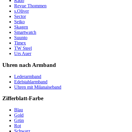
Rado
Revue Thommen
s.Oliver
Sector
Seiko
Skagen
Smartwatch
Suunto
Timex
TW Steel
Urs Auer
Uhren nach Armband
Lederarmband
Edelstahlarmband
Uhren mit Milanaiseband
Zifferblatt-Farbe
Blau
Gold
Grün
Rot
Schwarz