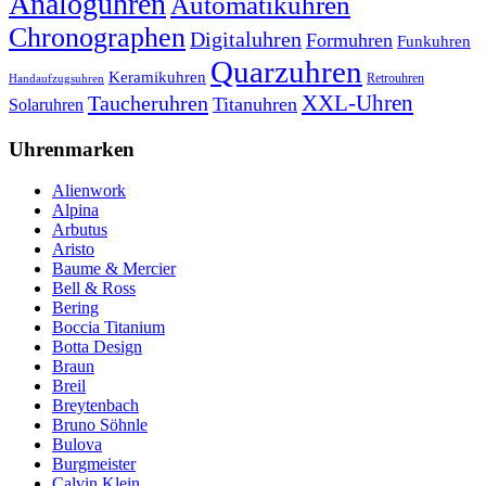
Analoguhren
Automatikuhren
Chronographen
Digitaluhren
Formuhren
Funkuhren
Quarzuhren
Keramikuhren
Retrouhren
Handaufzugsuhren
XXL-Uhren
Taucheruhren
Titanuhren
Solaruhren
Uhrenmarken
Alienwork
Alpina
Arbutus
Aristo
Baume & Mercier
Bell & Ross
Bering
Boccia Titanium
Botta Design
Braun
Breil
Breytenbach
Bruno Söhnle
Bulova
Burgmeister
Calvin Klein